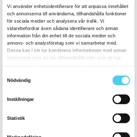
Filtrera på en Serie
Vi använder enhetsidentifierare för att anpassa innehållet
och annonserna till användarna, tillhandahålla funktioner
Välj en eller flera serier:
för sociala medier och analysera vår trafik. Vi
vidarebefordrar även sådana identifierare och annan
Bauge 20mm
information från din enhet till de sociala medier och
Elements
annons- och analysföretag som vi samarbetar med.
Sortera
Dessa kan i sin tur kombinera informationen med annan
information som du har tillhandahållit eller som de har
Tyvärr gav sökningen inget resultat. Välj gärna en kategori nedan
samlat in när du har använt deras tjänster.
eller gör om din sökning.
Samtyckesval
Webbshop
Nödvändig
Handla kakel, och klinker online. I vår webbshop outlet hittar ni ett
brett utbud till riktigt bra priser.
Inställningar
Med över 30 år i branschen är vi experter på allt inom kakel och
klinker.
Statistik
Kakel & klinker
Kakel, klinker, mosaik och granitkeramik →