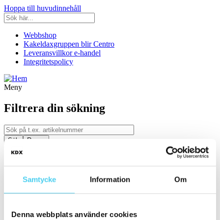
Hoppa till huvudinnehåll
Webbshop
Kakeldaxgruppen blir Centro
Leveransvillkor e-handel
Integritetspolicy
Meny
Filtrera din sökning
Kategori
Ställ in filter:
Kategori
Samtycke
Information
Om
Kakel & Klinker
Serie
Denna webbplats använder cookies