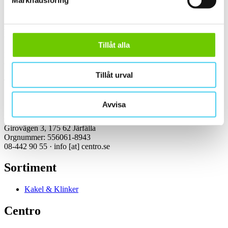
Marknadsföring
Kontakt
Tillåt alla
Kundservice Konsument
Öppettider:
Vardagar 07:00-16:00
Tillåt urval
Tel: 08-442 90 55
Mejl:
info
[at]
centro.se
Avvisa
Centro Kakel & Klinker AB
Girovägen 3, 175 62 Järfälla
Orgnummer: 556061-8943
08-442 90 55 ·
info
[at]
centro.se
Sortiment
Kakel & Klinker
Centro