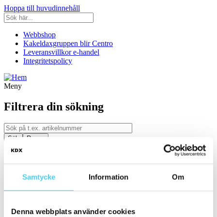
Hoppa till huvudinnehåll
Webbshop
Kakeldaxgruppen blir Centro
Leveransvillkor e-handel
Integritetspolicy
Meny
Filtrera din sökning
Kategori
Ställ in filter:
Kategori
Samtycke
Information
Om
Kakel & Klinker
Serie
Denna webbplats använder cookies