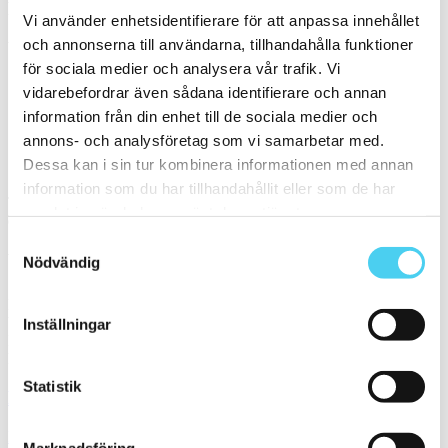
Filtrera på en Serie
Vi använder enhetsidentifierare för att anpassa innehållet
och annonserna till användarna, tillhandahålla funktioner
Välj en eller flera serier:
för sociala medier och analysera vår trafik. Vi
vidarebefordrar även sådana identifierare och annan
Elegance
information från din enhet till de sociala medier och
Marmoker
annons- och analysföretag som vi samarbetar med.
Sortera
Dessa kan i sin tur kombinera informationen med annan
information som du har tillhandahållit eller som de har
Tyvärr gav sökningen inget resultat. Välj gärna en kategori nedan
samlat in när du har använt deras tjänster.
eller gör om din sökning.
Samtyckesval
Webbshop
Nödvändig
Handla kakel, och klinker online. I vår webbshop outlet hittar ni ett
brett utbud till riktigt bra priser.
Inställningar
Med över 30 år i branschen är vi experter på allt inom kakel och
klinker.
Statistik
Kakel & klinker
Kakel, klinker, mosaik och granitkeramik →