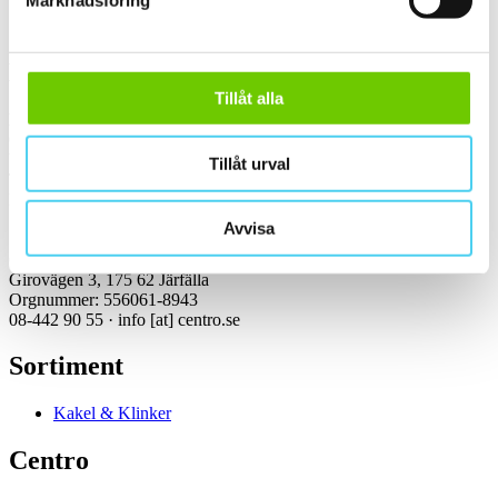
Marknadsföring
Kontakt
Tillåt alla
Kundservice Konsument
Öppettider:
Vardagar 07:00-16:00
Tillåt urval
Tel: 08-442 90 55
Mejl:
info
[at]
centro.se
Avvisa
Centro Kakel & Klinker AB
Girovägen 3, 175 62 Järfälla
Orgnummer: 556061-8943
08-442 90 55 ·
info
[at]
centro.se
Sortiment
Kakel & Klinker
Centro