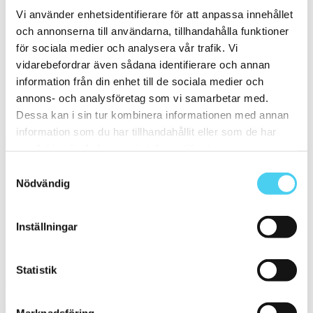
Filtrera på en Serie
Vi använder enhetsidentifierare för att anpassa innehållet
och annonserna till användarna, tillhandahålla funktioner
Välj en eller flera serier:
för sociala medier och analysera vår trafik. Vi
vidarebefordrar även sådana identifierare och annan
Ceppo Di Gre
information från din enhet till de sociala medier och
Pietra Di Vals
annons- och analysföretag som vi samarbetar med.
Sortera
Dessa kan i sin tur kombinera informationen med annan
information som du har tillhandahållit eller som de har
Tyvärr gav sökningen inget resultat. Välj gärna en kategori nedan
samlat in när du har använt deras tjänster.
eller gör om din sökning.
Samtyckesval
Webbshop
Nödvändig
Handla kakel, och klinker online. I vår webbshop outlet hittar ni ett
brett utbud till riktigt bra priser.
Inställningar
Med över 30 år i branschen är vi experter på allt inom kakel och
klinker.
Statistik
Kakel & klinker
Kakel, klinker, mosaik och granitkeramik →