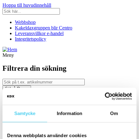
Hoppa till huvudinnehåll
Webbshop
Kakeldaxgruppen blir Centro
Leveransvillkor e-handel
Integritetspolicy
Meny
Filtrera din sökning
Kategori
Ställ in filter:
Kategori
Samtycke
Information
Om
Kakel & Klinker
Serie
Denna webbplats använder cookies