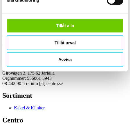
Marknadsföring
Kontakt
Tillåt alla
Kundservice Konsument
Öppettider:
Vardagar 07:00-16:00
Tillåt urval
Tel: 08-442 90 55
Mejl:
info
[at]
centro.se
Avvisa
Centro Kakel & Klinker AB
Girovägen 3, 175 62 Järfälla
Orgnummer: 556061-8943
08-442 90 55 ·
info
[at]
centro.se
Sortiment
Kakel & Klinker
Centro