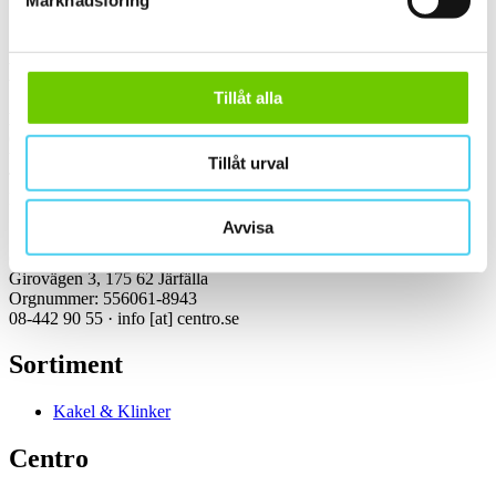
Marknadsföring
Kontakt
Tillåt alla
Kundservice Konsument
Öppettider:
Vardagar 07:00-16:00
Tillåt urval
Tel: 08-442 90 55
Mejl:
info
[at]
centro.se
Avvisa
Centro Kakel & Klinker AB
Girovägen 3, 175 62 Järfälla
Orgnummer: 556061-8943
08-442 90 55 ·
info
[at]
centro.se
Sortiment
Kakel & Klinker
Centro