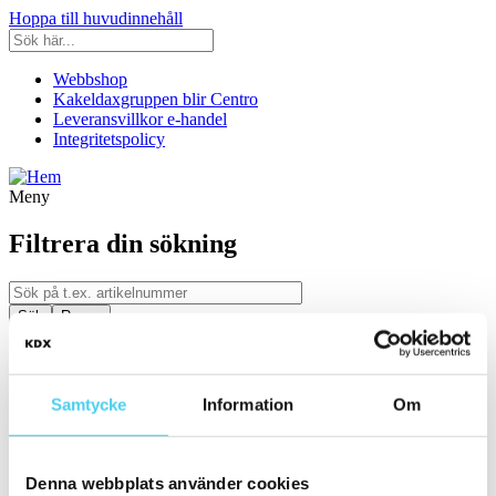
Hoppa till huvudinnehåll
Webbshop
Kakeldaxgruppen blir Centro
Leveransvillkor e-handel
Integritetspolicy
Meny
Filtrera din sökning
Kategori
Ställ in filter:
Kategori
Samtycke
Information
Om
Kakel & Klinker
Serie
Denna webbplats använder cookies