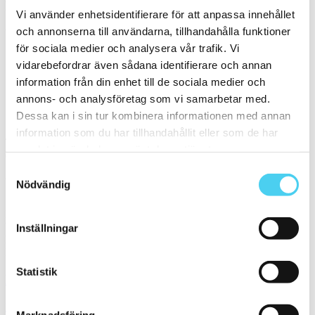
Filtrera på en Serie
Vi använder enhetsidentifierare för att anpassa innehållet
och annonserna till användarna, tillhandahålla funktioner
Välj en eller flera serier:
för sociala medier och analysera vår trafik. Vi
vidarebefordrar även sådana identifierare och annan
Bibulca
information från din enhet till de sociala medier och
Ceppo Di Gre 20mm
annons- och analysföretag som vi samarbetar med.
Sortera
Dessa kan i sin tur kombinera informationen med annan
information som du har tillhandahållit eller som de har
Tyvärr gav sökningen inget resultat. Välj gärna en kategori nedan
samlat in när du har använt deras tjänster.
eller gör om din sökning.
Samtyckesval
Webbshop
Nödvändig
Handla kakel, och klinker online. I vår webbshop outlet hittar ni ett
brett utbud till riktigt bra priser.
Inställningar
Med över 30 år i branschen är vi experter på allt inom kakel och
klinker.
Statistik
Kakel & klinker
Kakel, klinker, mosaik och granitkeramik →