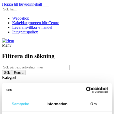
Hoppa till huvudinnehåll
Webbshop
Kakeldaxgruppen blir Centro
Leveransvillkor e-handel
Integritetspolicy
Meny
Filtrera din sökning
Kategori
Ställ in filter:
Kategori
Kakel & Klinker
Samtycke
Information
Om
Utrymme
Filtrera efter utrymme: