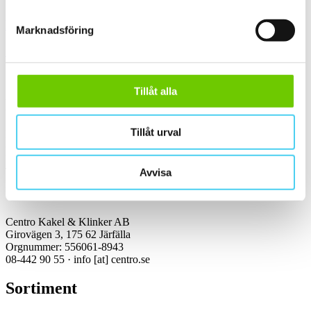
Kakel & klinker
Marknadsföring
Kakel, klinker, mosaik och granitkeramik →
Tillåt alla
Kontakt
Tillåt urval
Kundservice Konsument
Öppettider:
Vardagar 07:00-16:00
Tel: 08-442 90 55
Avvisa
Mejl:
info
[at]
centro.se
Centro Kakel & Klinker AB
Girovägen 3, 175 62 Järfälla
Orgnummer: 556061-8943
08-442 90 55 ·
info
[at]
centro.se
Sortiment