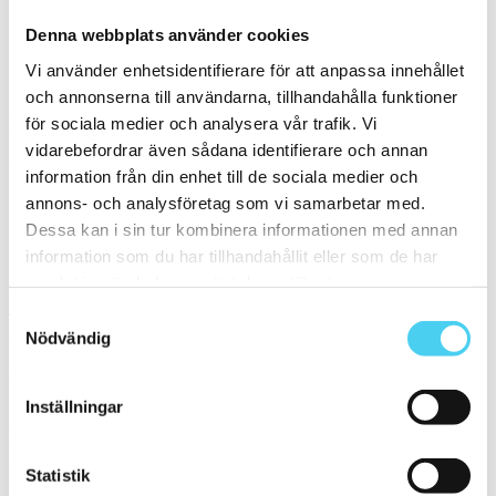
Denna webbplats använder cookies
Hall
Vi använder enhetsidentifierare för att anpassa innehållet
Serie
och annonserna till användarna, tillhandahålla funktioner
Filtrera på en Serie
för sociala medier och analysera vår trafik. Vi
vidarebefordrar även sådana identifierare och annan
Välj en eller flera serier:
information från din enhet till de sociala medier och
annons- och analysföretag som vi samarbetar med.
Bibulca
Dessa kan i sin tur kombinera informationen med annan
information som du har tillhandahållit eller som de har
Sortera
samlat in när du har använt deras tjänster.
Samtyckesval
Tyvärr gav sökningen inget resultat. Välj gärna en kategori nedan
Nödvändig
eller gör om din sökning.
Webbshop
Inställningar
Handla kakel, och klinker online. I vår webbshop outlet hittar ni ett
brett utbud till riktigt bra priser.
Med över 30 år i branschen är vi experter på allt inom kakel och
Statistik
klinker.