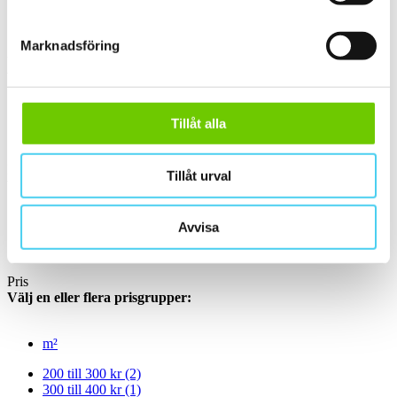
ca 60x60 cm
(1)
60x60 cm
(1)
Marknadsföring
Yta
Välj önskad yta:
Tillåt alla
Matt
(5)
Slät
(5)
Kant
Tillåt urval
Välj önskad kant på plattan:
Avvisa
Standard
(4)
Rakskuren
(1)
Pris
Välj en eller flera prisgrupper:
m²
200 till 300 kr
(2)
300 till 400 kr
(1)