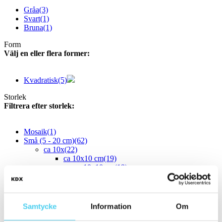
Gråa
(3)
Svart
(1)
Bruna
(1)
Form
Välj en eller flera former:
Kvadratisk
(5)
Storlek
Filtrera efter storlek:
Mosaik
(1)
Små (5 - 20 cm)
(62)
ca 10x
(22)
ca 10x10 cm
(19)
10x10 cm
(19)
ca 10x20 cm
(1)
10x20 cm
(1)
ca 10x30 cm
(1)
10x30 cm
(1)
Samtycke
Information
Om
ca 10x60 cm
(1)
10x60 cm
(1)