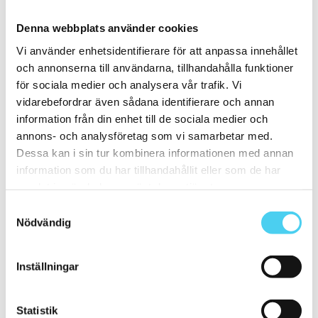
ca 15x
(35)
ca 15x15 cm
(34)
Denna webbplats använder cookies
15x15 cm
(34)
ca 15x60 cm
(1)
Vi använder enhetsidentifierare för att anpassa innehållet
15x60 cm
(1)
och annonserna till användarna, tillhandahålla funktioner
ca 20x
(6)
för sociala medier och analysera vår trafik. Vi
ca 20x20 cm
(5)
20x20 cm
(5)
vidarebefordrar även sådana identifierare och annan
20x10 cm
(1)
information från din enhet till de sociala medier och
Mellan (25 - 50 cm)
(22)
annons- och analysföretag som vi samarbetar med.
ca 30x
(22)
ca 30x10 cm
(1)
Dessa kan i sin tur kombinera informationen med annan
30x10 cm
(1)
information som du har tillhandahållit eller som de har
ca 30x30 cm
(10)
samlat in när du har använt deras tjänster.
30x30 cm
(10)
ca 30x60 cm
(11)
Samtyckesval
30x60 cm
(11)
Nödvändig
Stora (60 - 120 cm)
(14)
ca 60x
(14)
ca 60x10 cm
(1)
Inställningar
60x10 cm
(1)
ca 60x15 cm
(1)
60x15 cm
(1)
ca 60x30 cm
(11)
Statistik
60x30 cm
(11)