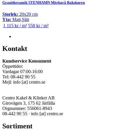
Granitkeramik STENHAMN Mörkgrå Rakskuren
Storlek:
20x20 cm
Yta:
Matt,Slät
1 115 kr / m²
558 kr / m²
Kontakt
Kundservice Konsument
Öppettider:
Vardagar 07:00-16:00
Tel: 08-442 90 55
Mejl:
info
[at]
centro.se
Centro Kakel & Klinker AB
Girovägen 3, 175 62 Järfälla
Orgnummer: 556061-8943
08-442 90 55 ·
info
[at]
centro.se
Sortiment