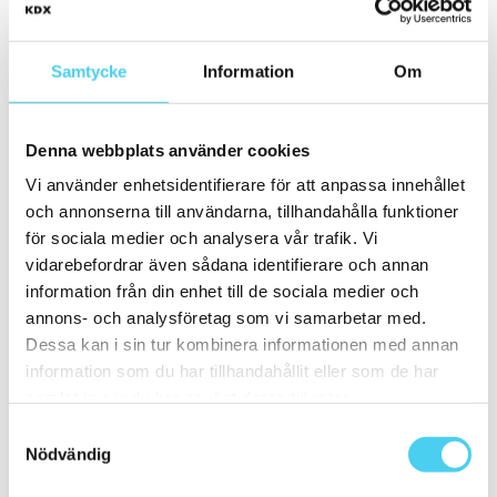
Kakel
(4)
Klinker
(5)
Samtycke
Information
Om
Granitkeramik
Storlek
Filtrera efter storlek:
Denna webbplats använder cookies
Vi använder enhetsidentifierare för att anpassa innehållet
ca 20x20 cm
och annonserna till användarna, tillhandahålla funktioner
20x20 cm
för sociala medier och analysera vår trafik. Vi
Små (5 - 20 cm)
(1)
ca 10x
(1)
vidarebefordrar även sådana identifierare och annan
ca 10x10 cm
(1)
information från din enhet till de sociala medier och
10x10 cm
(1)
annons- och analysföretag som vi samarbetar med.
Pris
Dessa kan i sin tur kombinera informationen med annan
Välj en eller flera prisgrupper:
information som du har tillhandahållit eller som de har
samlat in när du har använt deras tjänster.
200 till 300 kr
(2)
Samtyckesval
300 till 400 kr
(1)
Nödvändig
400 till 600 kr
(2)