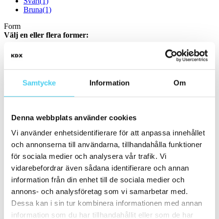
Svart
(1)
Bruna
(1)
Form
Välj en eller flera former:
Kvadratisk
(2)
Storlek
Samtycke
Information
Om
Filtrera efter storlek:
Mosaik
(1)
Denna webbplats använder cookies
Små (5 - 20 cm)
(28)
ca 10x
(13)
Vi använder enhetsidentifierare för att anpassa innehållet
ca 10x10 cm
(12)
och annonserna till användarna, tillhandahålla funktioner
10x10 cm
(12)
för sociala medier och analysera vår trafik. Vi
ca 10x60 cm
(1)
10x60 cm
(1)
vidarebefordrar även sådana identifierare och annan
ca 15x
(13)
information från din enhet till de sociala medier och
ca 15x15 cm
(12)
annons- och analysföretag som vi samarbetar med.
15x15 cm
(12)
ca 15x60 cm
(1)
Dessa kan i sin tur kombinera informationen med annan
15x60 cm
(1)
information som du har tillhandahållit eller som de har
ca 20x
(2)