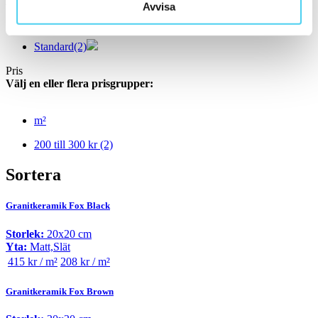
Avvisa
Välj önskad kant på plattan:
Standard
(2)
Pris
Välj en eller flera prisgrupper:
m²
200 till 300 kr
(2)
Sortera
Granitkeramik Fox Black
Storlek:
20x20 cm
Yta:
Matt,Slät
415 kr / m²
208 kr / m²
Granitkeramik Fox Brown