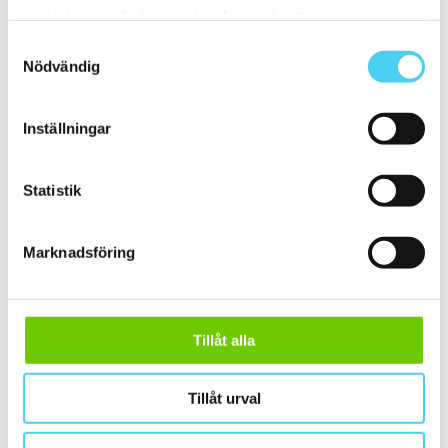
samlat in när du har använt deras tjänster.
ca 20x20 cm
(2)
20x20 cm
(2)
Samtyckesval
Mellan (25 - 50 cm)
(9)
Nödvändig
ca 30x
(9)
ca 30x30 cm
(7)
30x30 cm
(7)
ca 30x60 cm
(2)
Inställningar
30x60 cm
(2)
Stora (60 - 120 cm)
(4)
ca 60x
(4)
Statistik
ca 60x10 cm
(1)
60x10 cm
(1)
ca 60x15 cm
(1)
60x15 cm
(1)
Marknadsföring
ca 60x30 cm
(2)
60x30 cm
(2)
Yta
Välj önskad yta:
Tillåt alla
Matt
(2)
Tillåt urval
Slät
(2)
Kant