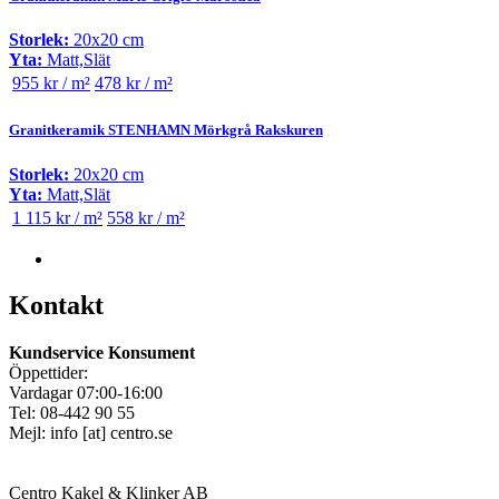
Storlek:
20x20 cm
Yta:
Matt,Slät
955 kr / m²
478 kr / m²
Granitkeramik STENHAMN Mörkgrå Rakskuren
Storlek:
20x20 cm
Yta:
Matt,Slät
1 115 kr / m²
558 kr / m²
Kontakt
Kundservice Konsument
Öppettider:
Vardagar 07:00-16:00
Tel: 08-442 90 55
Mejl:
info
[at]
centro.se
Centro Kakel & Klinker AB