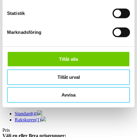
ca 60x15 cm
(1)
60x15 cm
(1)
Statistik
ca 60x20 cm
(1)
60x20 cm
(1)
ca 60x30 cm
(11)
Marknadsföring
60x30 cm
(11)
ca 60x60 cm
(2)
60x60 cm
(2)
Yta
Tillåt alla
Välj önskad yta:
Matt
(5)
Tillåt urval
Slät
(5)
Kant
Avvisa
Välj önskad kant på plattan:
Standard
(4)
Rakskuren
(1)
Pris
Välj en eller flera prisgrupper: