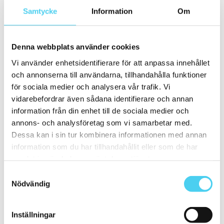
ca 15x
(35)
Samtycke
Information
Om
ca 15x15 cm
(34)
15x15 cm
(34)
ca 15x60 cm
(1)
15x60 cm
(1)
Denna webbplats använder cookies
ca 20x
(7)
ca 20x20 cm
(5)
Vi använder enhetsidentifierare för att anpassa innehållet
20x20 cm
(5)
och annonserna till användarna, tillhandahålla funktioner
20x10 cm
(1)
för sociala medier och analysera vår trafik. Vi
ca 20x60 cm
(1)
20x60 cm
(1)
vidarebefordrar även sådana identifierare och annan
Mellan (25 - 50 cm)
(24)
information från din enhet till de sociala medier och
ca 30x
(23)
annons- och analysföretag som vi samarbetar med.
ca 30x10 cm
(1)
30x10 cm
(1)
Dessa kan i sin tur kombinera informationen med annan
ca 30x30 cm
(11)
information som du har tillhandahållit eller som de har
30x30 cm
(11)
samlat in när du har använt deras tjänster.
ca 30x60 cm
(11)
30x60 cm
(11)
Samtyckesval
ca 50x
(1)
Nödvändig
50x50 cm
(1)
Stora (60 - 120 cm)
(16)
ca 60x
(16)
Inställningar
ca 60x10 cm
(1)
60x10 cm
(1)