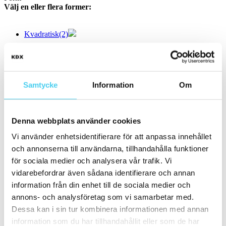
Välj en eller flera former:
Kvadratisk
(2)
Storlek
Filtrera efter storlek:
Samtycke
Information
Om
Små (5 - 20 cm)
(32)
ca 10x
(12)
ca 10x10 cm
(11)
10x10 cm
(11)
Denna webbplats använder cookies
ca 10x60 cm
(1)
10x60 cm
(1)
Vi använder enhetsidentifierare för att anpassa innehållet
ca 15x
(18)
och annonserna till användarna, tillhandahålla funktioner
ca 15x15 cm
(17)
15x15 cm
(17)
för sociala medier och analysera vår trafik. Vi
ca 15x60 cm
(1)
vidarebefordrar även sådana identifierare och annan
15x60 cm
(1)
information från din enhet till de sociala medier och
ca 20x
(2)
ca 20x20 cm
(2)
annons- och analysföretag som vi samarbetar med.
20x20 cm
(2)
Dessa kan i sin tur kombinera informationen med annan
Mellan (25 - 50 cm)
(7)
information som du har tillhandahållit eller som de har
ca 30x
(7)