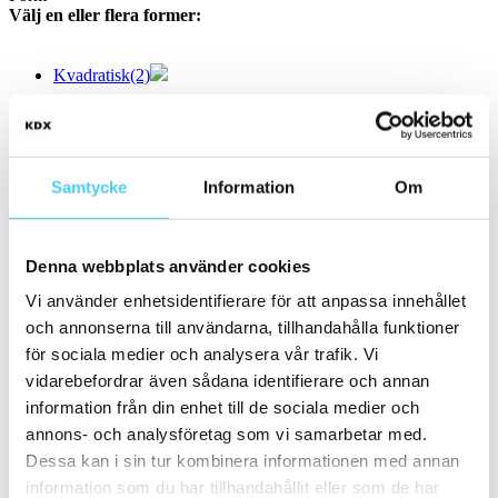
Välj en eller flera former:
Kvadratisk
(2)
Storlek
Filtrera efter storlek:
Samtycke
Information
Om
Små (5 - 20 cm)
(29)
ca 10x
(12)
ca 10x10 cm
(11)
10x10 cm
(11)
Denna webbplats använder cookies
ca 10x60 cm
(1)
10x60 cm
(1)
Vi använder enhetsidentifierare för att anpassa innehållet
ca 15x
(15)
och annonserna till användarna, tillhandahålla funktioner
ca 15x15 cm
(14)
15x15 cm
(14)
för sociala medier och analysera vår trafik. Vi
ca 15x60 cm
(1)
vidarebefordrar även sådana identifierare och annan
15x60 cm
(1)
information från din enhet till de sociala medier och
ca 20x
(2)
ca 20x20 cm
(2)
annons- och analysföretag som vi samarbetar med.
20x20 cm
(2)
Dessa kan i sin tur kombinera informationen med annan
Mellan (25 - 50 cm)
(5)
information som du har tillhandahållit eller som de har
ca 30x
(5)