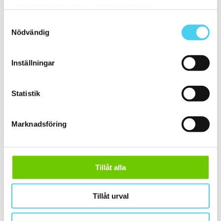
ca 30x30 cm
(4)
samlat in när du har använt deras tjänster.
30x30 cm
(4)
Samtyckesval
ca 30x60 cm
(1)
Nödvändig
29.5x59.5 cm
30x60 cm
(1)
Stora (60 - 120 cm)
(3)
ca 60x
(3)
Inställningar
ca 60x10 cm
(1)
60x10 cm
(1)
ca 60x15 cm
(1)
Statistik
60x15 cm
(1)
ca 60x30 cm
(1)
60x30 cm
(1)
Marknadsföring
Yta
Välj önskad yta:
Matt
(2)
Tillåt alla
Slät
(2)
Kant
Tillåt urval
Välj önskad kant på plattan: