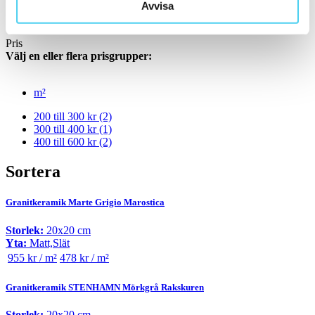
Standard
(1)
Avvisa
Rakskuren
(1)
Pris
Välj en eller flera prisgrupper:
m²
200 till 300 kr
(2)
300 till 400 kr
(1)
400 till 600 kr
(2)
Sortera
Granitkeramik Marte Grigio Marostica
Storlek:
20x20 cm
Yta:
Matt,Slät
955 kr / m²
478 kr / m²
Granitkeramik STENHAMN Mörkgrå Rakskuren
Storlek:
20x20 cm