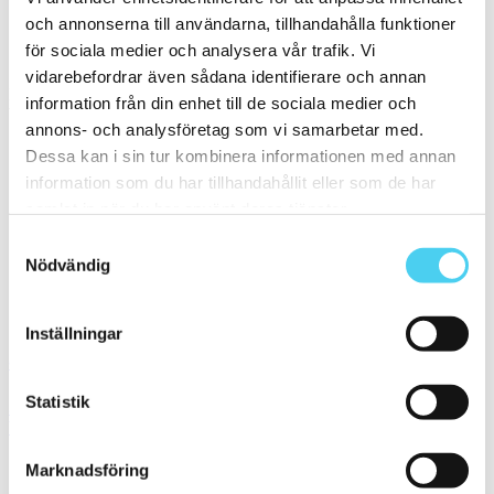
och annonserna till användarna, tillhandahålla funktioner
Standard
(11)
för sociala medier och analysera vår trafik. Vi
Rakskuren
(4)
vidarebefordrar även sådana identifierare och annan
Pris
information från din enhet till de sociala medier och
Välj en eller flera prisgrupper:
annons- och analysföretag som vi samarbetar med.
Dessa kan i sin tur kombinera informationen med annan
m²
information som du har tillhandahållit eller som de har
samlat in när du har använt deras tjänster.
200 till 300 kr
(5)
300 till 400 kr
(2)
Samtyckesval
400 till 600 kr
(6)
Nödvändig
600 till 800 kr
(2)
Sortera
Inställningar
Granitkeramik 75620V3030 Small Sp. Grey Patt. Matt
Statistik
Storlek:
30x30 cm
Yta:
Matt,Slät
1 149 kr / m²
575 kr / m²
Marknadsföring