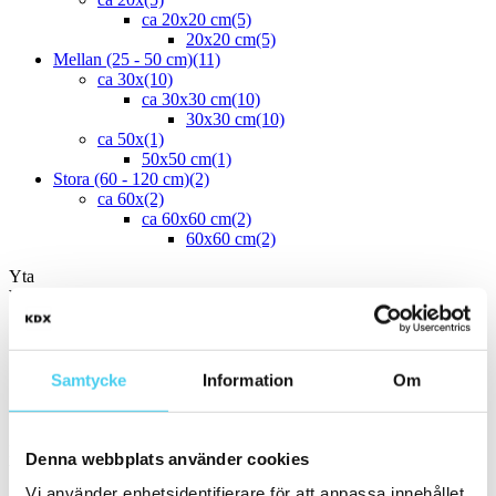
ca 20x20 cm
(5)
20x20 cm
(5)
Mellan (25 - 50 cm)
(11)
ca 30x
(10)
ca 30x30 cm
(10)
30x30 cm
(10)
ca 50x
(1)
50x50 cm
(1)
Stora (60 - 120 cm)
(2)
ca 60x
(2)
ca 60x60 cm
(2)
60x60 cm
(2)
Yta
Välj önskad yta:
Matt
(14)
Slät
(14)
Samtycke
Information
Om
Strukturerad
(1)
Polerad
(1)
Kant
Denna webbplats använder cookies
Välj önskad kant på plattan:
Vi använder enhetsidentifierare för att anpassa innehållet