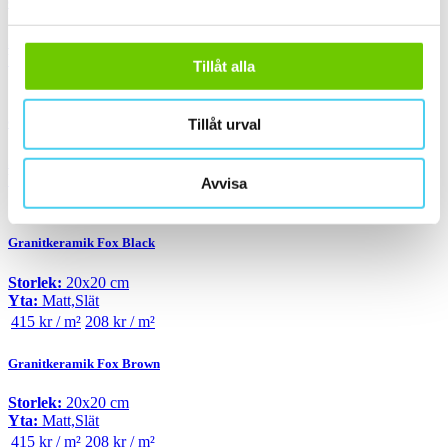
Granitkeramik CENTRO Östergarn Matt
Storlek:
30x30 cm
Yta:
Matt,Slät
Tillåt alla
1 395 kr / m²
698 kr / m²
Granitkeramik Chelsea Cobblestone Rakskuren
Tillåt urval
Storlek:
30x30 cm
Yta:
Matt,Slät
Avvisa
815 kr / m²
408 kr / m²
Granitkeramik Fox Black
Storlek:
20x20 cm
Yta:
Matt,Slät
415 kr / m²
208 kr / m²
Granitkeramik Fox Brown
Storlek:
20x20 cm
Yta:
Matt,Slät
415 kr / m²
208 kr / m²