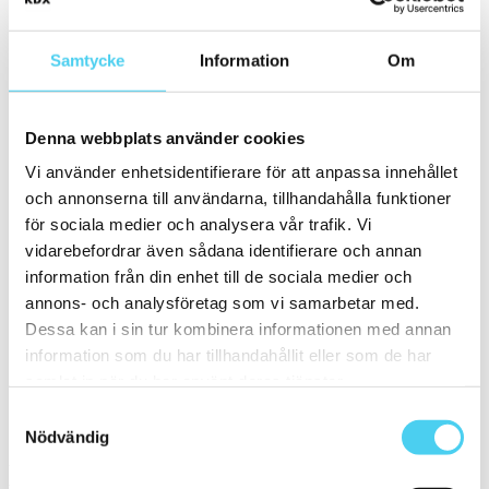
10x60 cm
(1)
ca 15x
(13)
ca 15x15 cm
(12)
Samtycke
Information
Om
15x15 cm
(12)
ca 15x60 cm
(1)
15x60 cm
(1)
ca 20x
(2)
Denna webbplats använder cookies
ca 20x20 cm
(2)
20x20 cm
(2)
Vi använder enhetsidentifierare för att anpassa innehållet
Mellan (25 - 50 cm)
(9)
och annonserna till användarna, tillhandahålla funktioner
ca 30x
(9)
ca 30x30 cm
(7)
för sociala medier och analysera vår trafik. Vi
30x30 cm
(7)
vidarebefordrar även sådana identifierare och annan
ca 30x60 cm
(2)
information från din enhet till de sociala medier och
30x60 cm
(2)
Stora (60 - 120 cm)
(4)
annons- och analysföretag som vi samarbetar med.
ca 60x
(4)
Dessa kan i sin tur kombinera informationen med annan
ca 60x10 cm
(1)
information som du har tillhandahållit eller som de har
60x10 cm
(1)
ca 60x15 cm
(1)
samlat in när du har använt deras tjänster.
60x15 cm
(1)
Samtyckesval
ca 60x30 cm
(2)
60x30 cm
(2)
Nödvändig
Yta