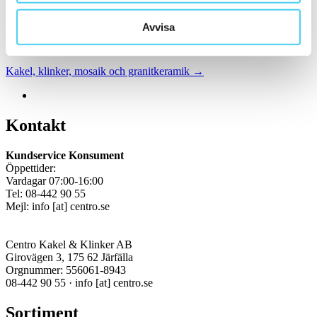
Med över 30 år i branschen är vi experter på allt inom kakel och
klinker.
Avvisa
Kakel & klinker
Kakel, klinker, mosaik och granitkeramik →
Kontakt
Kundservice Konsument
Öppettider:
Vardagar 07:00-16:00
Tel: 08-442 90 55
Mejl:
info
[at]
centro.se
Centro Kakel & Klinker AB
Girovägen 3, 175 62 Järfälla
Orgnummer: 556061-8943
08-442 90 55 ·
info
[at]
centro.se
Sortiment