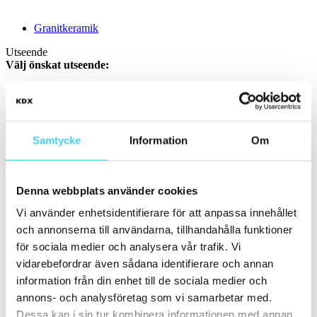
Granitkeramik
Utseende
Välj önskat utseende:
Övrigt
Färg
Välj en eller flera färger:
Samtycke
Information
Om
Vit
Svart
(1)
Denna webbplats använder cookies
Bruna
(1)
Vi använder enhetsidentifierare för att anpassa innehållet
Storlek
och annonserna till användarna, tillhandahålla funktioner
Filtrera efter storlek:
för sociala medier och analysera vår trafik. Vi
vidarebefordrar även sådana identifierare och annan
ca 20x20 cm
information från din enhet till de sociala medier och
Små (5 - 20 cm)
(2)
annons- och analysföretag som vi samarbetar med.
ca 15x
(2)
ca 15x15 cm
(1)
Dessa kan i sin tur kombinera informationen med annan