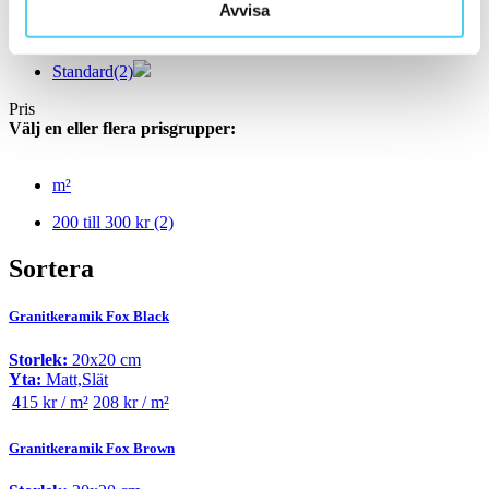
Avvisa
Välj önskad kant på plattan:
Standard
(2)
Pris
Välj en eller flera prisgrupper:
m²
200 till 300 kr
(2)
Sortera
Granitkeramik Fox Black
Storlek:
20x20 cm
Yta:
Matt,Slät
415 kr / m²
208 kr / m²
Granitkeramik Fox Brown