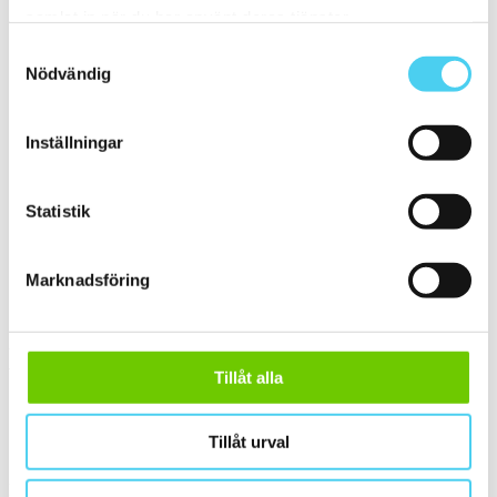
samlat in när du har använt deras tjänster.
ca 20x20 cm
(2)
20x20 cm
(2)
Samtyckesval
Mellan (25 - 50 cm)
(9)
Nödvändig
ca 30x
(9)
ca 30x30 cm
(7)
30x30 cm
(7)
ca 30x60 cm
(2)
Inställningar
30x60 cm
(2)
Stora (60 - 120 cm)
(4)
ca 60x
(4)
Statistik
ca 60x10 cm
(1)
60x10 cm
(1)
ca 60x15 cm
(1)
60x15 cm
(1)
Marknadsföring
ca 60x30 cm
(2)
60x30 cm
(2)
Yta
Välj önskad yta:
Tillåt alla
Matt
(2)
Tillåt urval
Slät
(2)
Kant