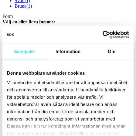
Svart
(1)
Bruna
(1)
Form
Välj en eller flera former:
Kvadratisk
(2)
Storlek
Samtycke
Information
Om
Filtrera efter storlek:
Mosaik
(1)
Denna webbplats använder cookies
Små (5 - 20 cm)
(28)
ca 10x
(13)
Vi använder enhetsidentifierare för att anpassa innehållet
ca 10x10 cm
(12)
och annonserna till användarna, tillhandahålla funktioner
10x10 cm
(12)
för sociala medier och analysera vår trafik. Vi
ca 10x60 cm
(1)
10x60 cm
(1)
vidarebefordrar även sådana identifierare och annan
ca 15x
(13)
information från din enhet till de sociala medier och
ca 15x15 cm
(12)
annons- och analysföretag som vi samarbetar med.
15x15 cm
(12)
ca 15x60 cm
(1)
Dessa kan i sin tur kombinera informationen med annan
15x60 cm
(1)
information som du har tillhandahållit eller som de har
ca 20x
(2)