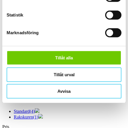
60x10 cm
(1)
ca 60x15 cm
(1)
Statistik
60x15 cm
(1)
ca 60x20 cm
(1)
60x20 cm
(1)
ca 60x30 cm
(11)
Marknadsföring
60x30 cm
(11)
ca 60x60 cm
(1)
60x60 cm
(1)
Yta
Tillåt alla
Välj önskad yta:
Tillåt urval
Matt
(5)
Slät
(5)
Kant
Avvisa
Välj önskad kant på plattan:
Standard
(4)
Rakskuren
(1)
Pris