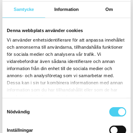
10x60 cm
(1)
Samtycke
Information
Om
ca 15x
(35)
ca 15x15 cm
(34)
15x15 cm
(34)
ca 15x60 cm
(1)
Denna webbplats använder cookies
15x60 cm
(1)
ca 20x
(7)
Vi använder enhetsidentifierare för att anpassa innehållet
ca 20x20 cm
(5)
och annonserna till användarna, tillhandahålla funktioner
20x20 cm
(5)
20x10 cm
(1)
för sociala medier och analysera vår trafik. Vi
ca 20x60 cm
(1)
vidarebefordrar även sådana identifierare och annan
20x60 cm
(1)
information från din enhet till de sociala medier och
Mellan (25 - 50 cm)
(23)
ca 30x
(22)
annons- och analysföretag som vi samarbetar med.
ca 30x10 cm
(1)
Dessa kan i sin tur kombinera informationen med annan
30x10 cm
(1)
information som du har tillhandahållit eller som de har
ca 30x30 cm
(10)
30x30 cm
(10)
samlat in när du har använt deras tjänster.
ca 30x60 cm
(11)
Samtyckesval
30x60 cm
(11)
ca 50x
(1)
Nödvändig
50x50 cm
(1)
Stora (60 - 120 cm)
(15)
ca 60x
(15)
Inställningar
ca 60x10 cm
(1)