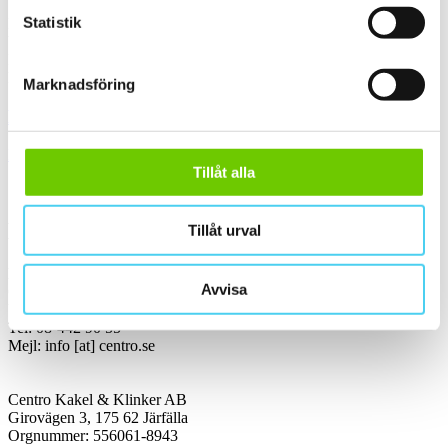
Statistik
Handla kakel, och klinker online. I vår webbshop outlet hittar ni ett
brett utbud till riktigt bra priser.
Med över 30 år i branschen är vi experter på allt inom kakel och
klinker.
Marknadsföring
Kakel & klinker
Kakel, klinker, mosaik och granitkeramik →
Tillåt alla
Kontakt
Tillåt urval
Kundservice Konsument
Avvisa
Öppettider:
Vardagar 07:00-16:00
Tel: 08-442 90 55
Mejl:
info
[at]
centro.se
Centro Kakel & Klinker AB
Girovägen 3, 175 62 Järfälla
Orgnummer: 556061-8943