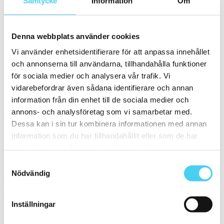
Samtycke
Information
Om
Vägg
(5)
Golv
(5)
Denna webbplats använder cookies
Kök
Vi använder enhetsidentifierare för att anpassa innehållet
Produkttyp
och annonserna till användarna, tillhandahålla funktioner
Vilken typ av produkt letar ni efter?
för sociala medier och analysera vår trafik. Vi
vidarebefordrar även sådana identifierare och annan
Granitkeramik
information från din enhet till de sociala medier och
Storlek
annons- och analysföretag som vi samarbetar med.
Filtrera efter storlek:
Dessa kan i sin tur kombinera informationen med annan
information som du har tillhandahållit eller som de har
ca 20x20 cm
samlat in när du har använt deras tjänster.
Sortera
Samtyckesval
Nödvändig
Tyvärr gav sökningen inget resultat. Välj gärna en kategori nedan
eller gör om din sökning.
Inställningar
Webbshop