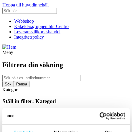
Hoppa till huvudinnehåll
Webbshop
Kakeldaxgruppen blir Centro
Leveransvillkor e-handel
Integritetspolicy
Meny
Filtrera din sökning
Kategori
Ställ in filter:
Kategori
Kakel & Klinker
Utrymme
Filtrera efter utrymme: