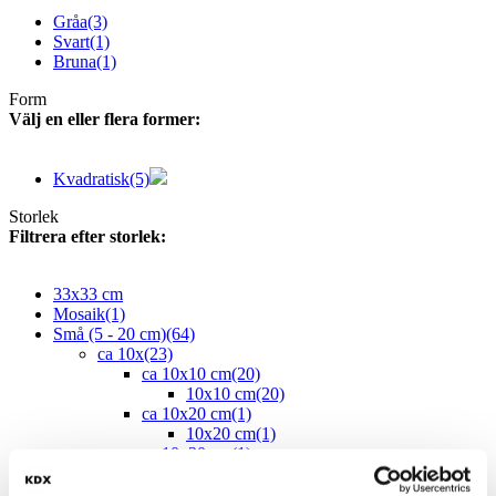
Gråa
(3)
Svart
(1)
Bruna
(1)
Form
Välj en eller flera former:
Kvadratisk
(5)
Storlek
Filtrera efter storlek:
33x33 cm
Mosaik
(1)
Små (5 - 20 cm)
(64)
ca 10x
(23)
ca 10x10 cm
(20)
10x10 cm
(20)
ca 10x20 cm
(1)
10x20 cm
(1)
ca 10x30 cm
(1)
10x30 cm
(1)
ca 10x60 cm
(1)