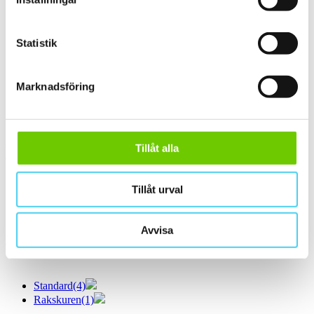
ca 60x10 cm
(1)
60x10 cm
(1)
ca 60x15 cm
(1)
Statistik
60x15 cm
(1)
ca 60x20 cm
(1)
60x20 cm
(1)
Marknadsföring
ca 60x30 cm
(11)
60x30 cm
(11)
ca 60x60 cm
(1)
60x60 cm
(1)
Tillåt alla
Yta
Välj önskad yta:
Tillåt urval
Matt
(5)
Slät
(5)
Avvisa
Kant
Välj önskad kant på plattan:
Standard
(4)
Rakskuren
(1)