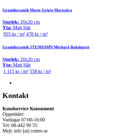
Granitkeramik Marte Grigio Marostica
Storlek:
20x20 cm
Yta:
Matt,Slät
955 kr / m²
478 kr / m²
Granitkeramik STENHAMN Mörkgrå Rakskuren
Storlek:
20x20 cm
Yta:
Matt,Slät
1 115 kr / m²
558 kr / m²
Kontakt
Kundservice Konsument
Öppettider:
Vardagar 07:00-16:00
Tel: 08-442 90 55
Mejl:
info
[at]
centro.se