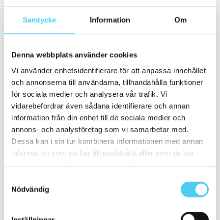
10x60 cm
(1)
ca 15x
(35)
Samtycke
Information
Om
ca 15x15 cm
(34)
15x15 cm
(34)
ca 15x60 cm
(1)
15x60 cm
(1)
Denna webbplats använder cookies
ca 15x90 cm
ca 20x
(7)
Vi använder enhetsidentifierare för att anpassa innehållet
ca 20x20 cm
(5)
och annonserna till användarna, tillhandahålla funktioner
20x20 cm
(5)
för sociala medier och analysera vår trafik. Vi
20x10 cm
(1)
ca 20x60 cm
(1)
vidarebefordrar även sådana identifierare och annan
20x60 cm
(1)
information från din enhet till de sociala medier och
Mellan (25 - 50 cm)
(23)
annons- och analysföretag som vi samarbetar med.
ca 30x
(22)
ca 30x10 cm
(1)
Dessa kan i sin tur kombinera informationen med annan
30x10 cm
(1)
information som du har tillhandahållit eller som de har
ca 30x30 cm
(10)
samlat in när du har använt deras tjänster.
30x30 cm
(10)
ca 30x60 cm
(11)
Samtyckesval
30x60 cm
(11)
Nödvändig
ca 50x
(1)
50x50 cm
(1)
Stora (60 - 120 cm)
(15)
Inställningar
ca 60x
(15)