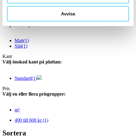
ca 60x60 cm
(2)
60x60 cm
(2)
Avvisa
Yta
Välj önskad yta:
Matt
(1)
Slät
(1)
Kant
Välj önskad kant på plattan:
Standard
(1)
Pris
Välj en eller flera prisgrupper:
m²
400 till 600 kr
(1)
Sortera