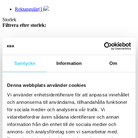
Rektangulär
(1)
Storlek
Filtrera efter storlek:
Mosaik
(1)
40x60 cm
Små (5 - 20 cm)
(64)
ca 10x
(23)
Samtycke
Information
Om
ca 10x10 cm
(20)
10x10 cm
(20)
ca 10x20 cm
(1)
10x20 cm
(1)
Denna webbplats använder cookies
ca 10x30 cm
(1)
10x30 cm
(1)
Vi använder enhetsidentifierare för att anpassa innehållet
ca 10x60 cm
(1)
och annonserna till användarna, tillhandahålla funktioner
10x60 cm
(1)
ca 15x
(35)
för sociala medier och analysera vår trafik. Vi
ca 15x15 cm
(34)
vidarebefordrar även sådana identifierare och annan
15x15 cm
(34)
information från din enhet till de sociala medier och
ca 15x60 cm
(1)
15x60 cm
(1)
annons- och analysföretag som vi samarbetar med.
ca 20x
(7)