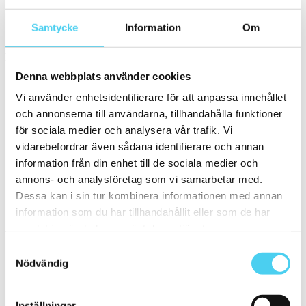
Kvadratisk
(1)
Samtycke
Information
Om
Storlek
Filtrera efter storlek:
Denna webbplats använder cookies
75x7 cm
Vi använder enhetsidentifierare för att anpassa innehållet
Små (5 - 20 cm)
(15)
och annonserna till användarna, tillhandahålla funktioner
ca 10x
(3)
ca 10x10 cm
(2)
för sociala medier och analysera vår trafik. Vi
10x10 cm
(2)
vidarebefordrar även sådana identifierare och annan
ca 10x30 cm
(1)
information från din enhet till de sociala medier och
10x30 cm
(1)
ca 15x
(10)
annons- och analysföretag som vi samarbetar med.
ca 15x15 cm
(10)
Dessa kan i sin tur kombinera informationen med annan
15x15 cm
(10)
information som du har tillhandahållit eller som de har
ca 20x
(2)
ca 20x20 cm
(1)
samlat in när du har använt deras tjänster.
20x20 cm
(1)
Samtyckesval
ca 20x60 cm
(1)
Nödvändig
20x60 cm
(1)
Mellan (25 - 50 cm)
(10)
ca 30x
(9)
ca 30x10 cm
(1)
Inställningar