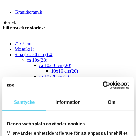
Granitkeramik
Storlek
Filtrera efter storlek:
75x7 cm
Mosaik
(1)
Små (5 - 20 cm)
(64)
ca 10x
(23)
ca 10x10 cm
(20)
10x10 cm
(20)
ca 10x20 cm
(1)
10x20 cm
(1)
ca 10x30 cm
(1)
10x30 cm
(1)
ca 10x60 cm
(1)
Samtycke
Information
Om
10x60 cm
(1)
ca 15x
(35)
ca 15x15 cm
(34)
14.6x14.6 cm
Denna webbplats använder cookies
15x15 cm
(34)
ca 15x60 cm
(1)
Vi använder enhetsidentifierare för att anpassa innehållet