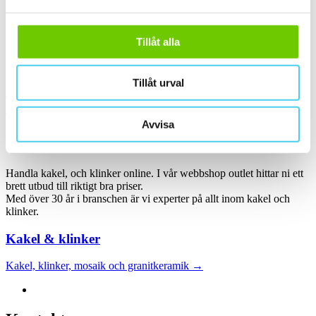
ca 60x30 cm
(11)
60x30 cm
(11)
ca 60x60 cm
(2)
60x60 cm
(2)
Tillåt alla
Sortera
Tillåt urval
Tyvärr gav sökningen inget resultat. Välj gärna en kategori nedan
eller gör om din sökning.
Avvisa
Webbshop
Handla kakel, och klinker online. I vår webbshop outlet hittar ni ett
brett utbud till riktigt bra priser.
Med över 30 år i branschen är vi experter på allt inom kakel och
klinker.
Kakel & klinker
Kakel, klinker, mosaik och granitkeramik →