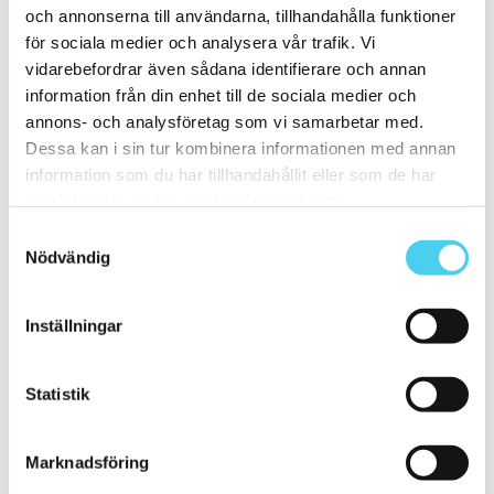
15x60 cm
(1)
och annonserna till användarna, tillhandahålla funktioner
ca 20x
(7)
ca 20x20 cm
(5)
för sociala medier och analysera vår trafik. Vi
20x20 cm
(5)
vidarebefordrar även sådana identifierare och annan
20x10 cm
(1)
information från din enhet till de sociala medier och
ca 20x60 cm
(1)
20x60 cm
(1)
annons- och analysföretag som vi samarbetar med.
Mellan (25 - 50 cm)
(24)
Dessa kan i sin tur kombinera informationen med annan
ca 30x
(23)
information som du har tillhandahållit eller som de har
ca 30x10 cm
(1)
30x10 cm
(1)
samlat in när du har använt deras tjänster.
ca 30x30 cm
(11)
Samtyckesval
30x30 cm
(11)
Nödvändig
ca 30x60 cm
(11)
30x60 cm
(11)
ca 50x
(1)
50x50 cm
(1)
Inställningar
Stora (60 - 120 cm)
(16)
ca 60x
(16)
ca 60x10 cm
(1)
Statistik
60x10 cm
(1)
ca 60x15 cm
(1)
60x15 cm
(1)
ca 60x20 cm
(1)
Marknadsföring
60x20 cm
(1)