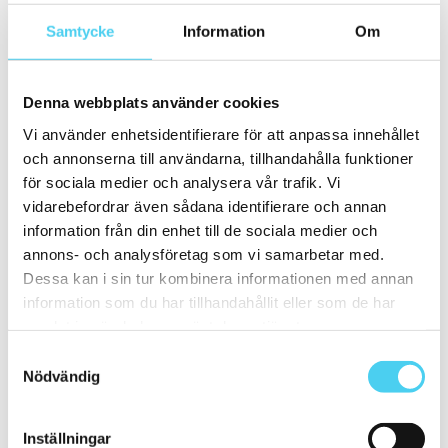
ca 15x
(35)
Samtycke
Information
Om
ca 15x15 cm
(34)
15x15 cm
(34)
ca 15x60 cm
(1)
15x60 cm
(1)
Denna webbplats använder cookies
ca 20x
(7)
ca 20x20 cm
(5)
Vi använder enhetsidentifierare för att anpassa innehållet
20x20 cm
(5)
och annonserna till användarna, tillhandahålla funktioner
20x10 cm
(1)
ca 20x60 cm
(1)
för sociala medier och analysera vår trafik. Vi
20x60 cm
(1)
vidarebefordrar även sådana identifierare och annan
Mellan (25 - 50 cm)
(24)
information från din enhet till de sociala medier och
ca 30x
(23)
ca 30x10 cm
(1)
annons- och analysföretag som vi samarbetar med.
30x10 cm
(1)
Dessa kan i sin tur kombinera informationen med annan
ca 30x30 cm
(11)
information som du har tillhandahållit eller som de har
30x30 cm
(11)
ca 30x60 cm
(11)
samlat in när du har använt deras tjänster.
30x60 cm
(11)
Samtyckesval
ca 50x
(1)
50x50 cm
(1)
Nödvändig
Stora (60 - 120 cm)
(16)
ca 60x
(16)
ca 60x10 cm
(1)
Inställningar
60x10 cm
(1)