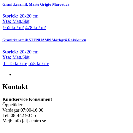
Granitkeramik Marte Grigio Marostica
Storlek:
20x20 cm
Yta:
Matt,Slät
955 kr / m²
478 kr / m²
Granitkeramik STENHAMN Mörkgrå Rakskuren
Storlek:
20x20 cm
Yta:
Matt,Slät
1 115 kr / m²
558 kr / m²
Kontakt
Kundservice Konsument
Öppettider:
Vardagar 07:00-16:00
Tel: 08-442 90 55
Mejl:
info
[at]
centro.se