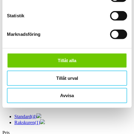
ca 60x15 cm
(1)
60x15 cm
(1)
Statistik
ca 60x20 cm
(1)
60x20 cm
(1)
ca 60x30 cm
(11)
60x30 cm
(11)
Marknadsföring
61.3x30.3 cm
ca 60x60 cm
(2)
60x60 cm
(2)
Yta
Tillåt alla
Välj önskad yta:
Tillåt urval
Matt
(5)
Slät
(5)
Kant
Avvisa
Välj önskad kant på plattan:
Standard
(4)
Rakskuren
(1)
Pris