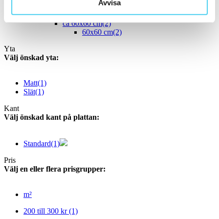
Avvisa
60x30 cm
(11)
61.3x30.3 cm
ca 60x60 cm
(2)
60x60 cm
(2)
Yta
Välj önskad yta:
Matt
(1)
Slät
(1)
Kant
Välj önskad kant på plattan:
Standard
(1)
Pris
Välj en eller flera prisgrupper:
m²
200 till 300 kr
(1)