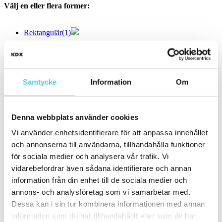
Välj en eller flera former:
Rektangulär
(1)
Storlek
Filtrera efter storlek:
Samtycke
Information
Om
Mosaik
(1)
Små (5 - 20 cm)
(64)
ca 10x
(23)
ca 10x10 cm
(20)
Denna webbplats använder cookies
10x10 cm
(20)
ca 10x20 cm
(1)
Vi använder enhetsidentifierare för att anpassa innehållet
10x20 cm
(1)
och annonserna till användarna, tillhandahålla funktioner
ca 10x30 cm
(1)
10x30 cm
(1)
för sociala medier och analysera vår trafik. Vi
ca 10x60 cm
(1)
vidarebefordrar även sådana identifierare och annan
10x60 cm
(1)
information från din enhet till de sociala medier och
ca 15x
(35)
ca 15x15 cm
(34)
annons- och analysföretag som vi samarbetar med.
15x15 cm
(34)
Dessa kan i sin tur kombinera informationen med annan
ca 15x60 cm
(1)
information som du har tillhandahållit eller som de har
15x60 cm
(1)