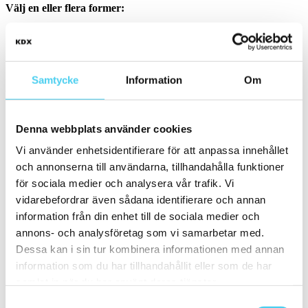
Välj en eller flera former:
Kvadratisk
(34)
Rektangulär
(1)
Samtycke
Information
Om
Storlek
Filtrera efter storlek:
Denna webbplats använder cookies
36.9x39.5 cm
Små (5 - 20 cm)
(5)
Vi använder enhetsidentifierare för att anpassa innehållet
ca 10x
(3)
och annonserna till användarna, tillhandahålla funktioner
ca 10x20 cm
(1)
10x20 cm
(1)
för sociala medier och analysera vår trafik. Vi
ca 10x30 cm
(1)
vidarebefordrar även sådana identifierare och annan
10x30 cm
(1)
information från din enhet till de sociala medier och
ca 10x60 cm
(1)
10x60 cm
(1)
annons- och analysföretag som vi samarbetar med.
ca 15x
(1)
Dessa kan i sin tur kombinera informationen med annan
ca 15x60 cm
(1)
information som du har tillhandahållit eller som de har
15x60 cm
(1)
ca 20x
(2)
samlat in när du har använt deras tjänster.
20x10 cm
(1)
Samtyckesval
ca 20x60 cm
(1)