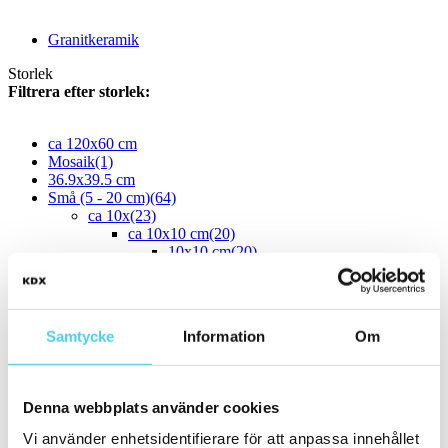
Granitkeramik
Storlek
Filtrera efter storlek:
ca 120x60 cm
Mosaik
(1)
36.9x39.5 cm
Små (5 - 20 cm)
(64)
ca 10x
(23)
ca 10x10 cm
(20)
10x10 cm
(20)
ca 10x20 cm
(1)
10x20 cm
(1)
ca 10x30 cm
(1)
10x30 cm
(1)
Samtycke
Information
Om
ca 10x60 cm
(1)
10x60 cm
(1)
ca 15x
(35)
ca 15x15 cm
(34)
Denna webbplats använder cookies
15x15 cm
(34)
ca 15x60 cm
(1)
Vi använder enhetsidentifierare för att anpassa innehållet