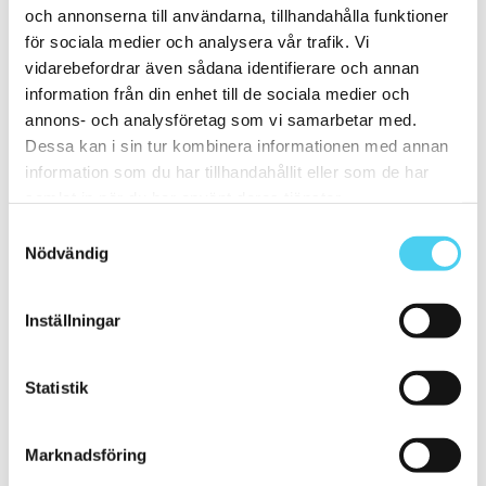
15x60 cm
(1)
och annonserna till användarna, tillhandahålla funktioner
ca 20x
(7)
ca 20x20 cm
(5)
för sociala medier och analysera vår trafik. Vi
20x20 cm
(5)
vidarebefordrar även sådana identifierare och annan
20x10 cm
(1)
information från din enhet till de sociala medier och
ca 20x60 cm
(1)
20x60 cm
(1)
annons- och analysföretag som vi samarbetar med.
Mellan (25 - 50 cm)
(24)
Dessa kan i sin tur kombinera informationen med annan
ca 30x
(23)
information som du har tillhandahållit eller som de har
ca 30x10 cm
(1)
30x10 cm
(1)
samlat in när du har använt deras tjänster.
ca 30x30 cm
(11)
Samtyckesval
30x30 cm
(11)
Nödvändig
ca 30x60 cm
(11)
30x60 cm
(11)
ca 50x
(1)
50x50 cm
(1)
Inställningar
Stora (60 - 120 cm)
(16)
ca 60x
(16)
ca 60x10 cm
(1)
Statistik
60x10 cm
(1)
ca 60x15 cm
(1)
60x15 cm
(1)
ca 60x20 cm
(1)
Marknadsföring
60x20 cm
(1)