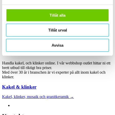
ca 60x30 cm
(11)
60x30 cm
(11)
ca 60x60 cm
(2)
60x60 cm
(2)
Tillåt alla
Sortera
Tillåt urval
Tyvärr gav sökningen inget resultat. Välj gärna en kategori nedan
eller gör om din sökning.
Avvisa
Webbshop
Handla kakel, och klinker online. I vår webbshop outlet hittar ni ett
brett utbud till riktigt bra priser.
Med över 30 år i branschen är vi experter på allt inom kakel och
klinker.
Kakel & klinker
Kakel, klinker, mosaik och granitkeramik →