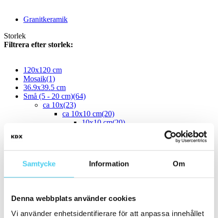
Granitkeramik
Storlek
Filtrera efter storlek:
120x120 cm
Mosaik
(1)
36.9x39.5 cm
Små (5 - 20 cm)
(64)
ca 10x
(23)
ca 10x10 cm
(20)
10x10 cm
(20)
ca 10x20 cm
(1)
10x20 cm
(1)
ca 10x30 cm
(1)
10x30 cm
(1)
Samtycke
Information
Om
ca 10x60 cm
(1)
10x60 cm
(1)
ca 15x
(35)
ca 15x15 cm
(34)
Denna webbplats använder cookies
15x15 cm
(34)
ca 15x60 cm
(1)
Vi använder enhetsidentifierare för att anpassa innehållet