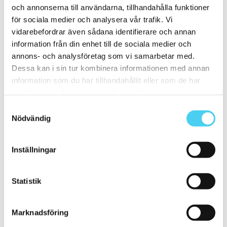
15x60 cm
(1)
och annonserna till användarna, tillhandahålla funktioner
ca 20x
(7)
ca 20x20 cm
(5)
för sociala medier och analysera vår trafik. Vi
20x20 cm
(5)
vidarebefordrar även sådana identifierare och annan
20x10 cm
(1)
information från din enhet till de sociala medier och
ca 20x60 cm
(1)
20x60 cm
(1)
annons- och analysföretag som vi samarbetar med.
Mellan (25 - 50 cm)
(24)
Dessa kan i sin tur kombinera informationen med annan
ca 30x
(23)
information som du har tillhandahållit eller som de har
ca 30x10 cm
(1)
30x10 cm
(1)
samlat in när du har använt deras tjänster.
ca 30x30 cm
(11)
Samtyckesval
30x30 cm
(11)
Nödvändig
ca 30x60 cm
(11)
30x60 cm
(11)
ca 50x
(1)
50x50 cm
(1)
Inställningar
Stora (60 - 120 cm)
(16)
ca 60x
(16)
ca 60x10 cm
(1)
Statistik
60x10 cm
(1)
ca 60x15 cm
(1)
60x15 cm
(1)
ca 60x20 cm
(1)
Marknadsföring
60x20 cm
(1)