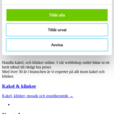
ca 60x30 cm
(11)
60x30 cm
(11)
ca 60x60 cm
(2)
60x60 cm
(2)
Tillåt alla
Sortera
Tillåt urval
Tyvärr gav sökningen inget resultat. Välj gärna en kategori nedan
eller gör om din sökning.
Avvisa
Webbshop
Handla kakel, och klinker online. I vår webbshop outlet hittar ni ett
brett utbud till riktigt bra priser.
Med över 30 år i branschen är vi experter på allt inom kakel och
klinker.
Kakel & klinker
Kakel, klinker, mosaik och granitkeramik →