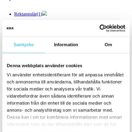
Rektangulär
(1)
Storlek
Filtrera efter storlek:
Samtycke
Information
Om
Mosaik
(1)
Små (5 - 20 cm)
(62)
ca 10x
(22)
ca 10x10 cm
(19)
Denna webbplats använder cookies
10x10 cm
(19)
ca 10x20 cm
(1)
Vi använder enhetsidentifierare för att anpassa innehållet
10x20 cm
(1)
och annonserna till användarna, tillhandahålla funktioner
ca 10x30 cm
(1)
10x30 cm
(1)
för sociala medier och analysera vår trafik. Vi
ca 10x60 cm
(1)
vidarebefordrar även sådana identifierare och annan
10x60 cm
(1)
information från din enhet till de sociala medier och
ca 15x
(35)
ca 15x15 cm
(34)
annons- och analysföretag som vi samarbetar med.
15x15 cm
(34)
Dessa kan i sin tur kombinera informationen med annan
ca 15x60 cm
(1)
information som du har tillhandahållit eller som de har
15x60 cm
(1)
ca 20x
(6)
samlat in när du har använt deras tjänster.