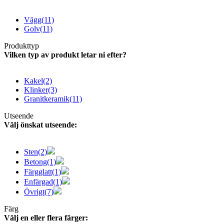
Vägg
(11)
Golv
(11)
Produkttyp
Vilken typ av produkt letar ni efter?
Kakel
(2)
Klinker
(3)
Granitkeramik
(11)
Utseende
Välj önskat utseende:
Sten
(2)
Betong
(1)
Färgglatt
(1)
Enfärgad
(1)
Övrigt
(7)
Färg
Välj en eller flera färger: