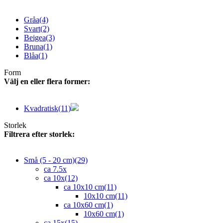
Gråa
(4)
Svart
(2)
Beigea
(3)
Bruna
(1)
Blåa
(1)
Form
Välj en eller flera former:
Kvadratisk
(11)
Storlek
Filtrera efter storlek:
Små (5 - 20 cm)
(29)
ca 7.5x
ca 10x
(12)
ca 10x10 cm
(11)
10x10 cm
(11)
ca 10x60 cm
(1)
10x60 cm
(1)
ca 15x
(15)