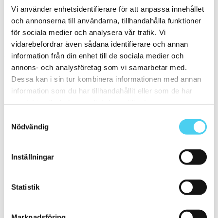
Vi använder enhetsidentifierare för att anpassa innehållet
Matt
(11)
och annonserna till användarna, tillhandahålla funktioner
Slät
(10)
för sociala medier och analysera vår trafik. Vi
Strukturerad
(1)
vidarebefordrar även sådana identifierare och annan
Kant
information från din enhet till de sociala medier och
Välj önskad kant på plattan:
annons- och analysföretag som vi samarbetar med.
Dessa kan i sin tur kombinera informationen med annan
Standard
(5)
information som du har tillhandahållit eller som de har
Rakskuren
(6)
samlat in när du har använt deras tjänster.
Pris
Samtyckesval
Välj en eller flera prisgrupper:
Nödvändig
m²
Inställningar
100 till 200 kr
(1)
200 till 300 kr
(4)
300 till 400 kr
(2)
Statistik
400 till 600 kr
(11)
800 till 1000 kr
(2)
Marknadsföring