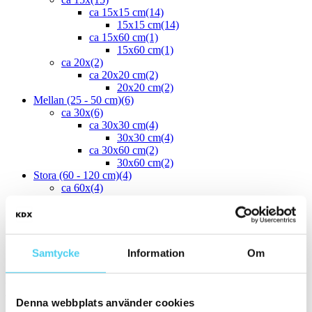
ca 15x15 cm
(14)
15x15 cm
(14)
ca 15x60 cm
(1)
15x60 cm
(1)
ca 20x
(2)
ca 20x20 cm
(2)
20x20 cm
(2)
Mellan (25 - 50 cm)
(6)
ca 30x
(6)
ca 30x30 cm
(4)
30x30 cm
(4)
ca 30x60 cm
(2)
30x60 cm
(2)
Stora (60 - 120 cm)
(4)
ca 60x
(4)
ca 60x10 cm
(1)
60x10 cm
(1)
ca 60x15 cm
(1)
60x15 cm
(1)
ca 60x30 cm
(2)
Samtycke
Information
Om
60x30 cm
(2)
Yta
Välj önskad yta:
Denna webbplats använder cookies