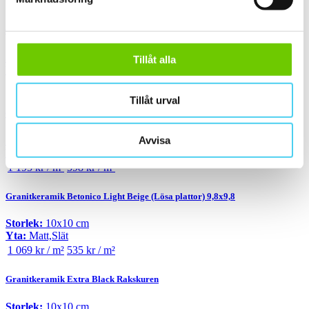
Sortera
Granitkeramik 75120V 010010 Mosa Ultragres Global
Storlek:
10x10 cm
Tillåt alla
Yta:
Matt,Slät
955 kr / m²
478 kr / m²
Tillåt urval
Granitkeramik Appeal Taupe Rakskuren
Avvisa
Storlek:
10x10 cm
Yta:
Matt,Slät
1 195 kr / m²
598 kr / m²
Granitkeramik Betonico Light Beige (Lösa plattor) 9,8x9,8
Storlek:
10x10 cm
Yta:
Matt,Slät
1 069 kr / m²
535 kr / m²
Granitkeramik Extra Black Rakskuren
Storlek:
10x10 cm