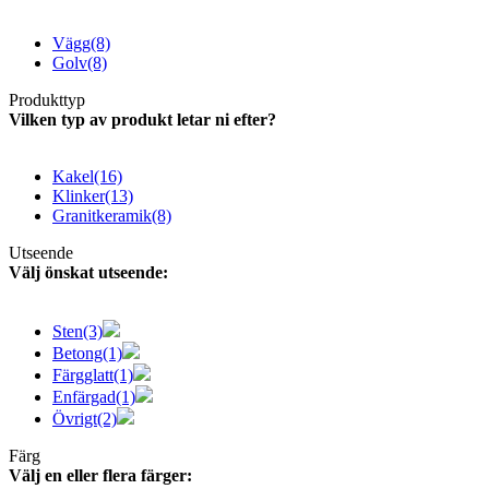
Vägg
(8)
Golv
(8)
Produkttyp
Vilken typ av produkt letar ni efter?
Kakel
(16)
Klinker
(13)
Granitkeramik
(8)
Utseende
Välj önskat utseende:
Sten
(3)
Betong
(1)
Färgglatt
(1)
Enfärgad
(1)
Övrigt
(2)
Färg
Välj en eller flera färger: