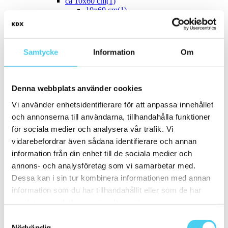
ca 10x60 cm
(1)
10x60 cm
(1)
ca 15x
(35)
ca 15x15 cm
(34)
15x15 cm
(34)
ca 15x60 cm
(1)
Samtycke
Information
Om
15x60 cm
(1)
ca 20x
(7)
ca 20x20 cm
(5)
20x20 cm
(5)
Denna webbplats använder cookies
20x10 cm
(1)
ca 20x60 cm
(1)
Vi använder enhetsidentifierare för att anpassa innehållet
20x60 cm
(1)
och annonserna till användarna, tillhandahålla funktioner
Mellan (25 - 50 cm)
(22)
för sociala medier och analysera vår trafik. Vi
ca 30x
(21)
ca 30x30 cm
(10)
vidarebefordrar även sådana identifierare och annan
30x30 cm
(10)
information från din enhet till de sociala medier och
ca 30x60 cm
(11)
annons- och analysföretag som vi samarbetar med.
30x60 cm
(11)
ca 50x
(1)
Dessa kan i sin tur kombinera informationen med annan
50x50 cm
(1)
information som du har tillhandahållit eller som de har
Stora (60 - 120 cm)
(15)
samlat in när du har använt deras tjänster.
ca 60x
(15)
ca 60x10 cm
(1)
Samtyckesval
60x10 cm
(1)
Nödvändig