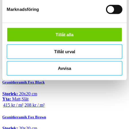
Pris
Välj en eller flera prisgrupper:
Marknadsföring
m²
100 till 200 kr
(6)
Tillåt alla
200 till 300 kr
(5)
300 till 400 kr
(1)
400 till 600 kr
(6)
Tillåt urval
600 till 800 kr
(1)
800 till 1000 kr
(1)
Avvisa
Sortera
Granitkeramik Fox Black
Storlek:
20x20 cm
Yta:
Matt,Slät
415 kr / m²
208 kr / m²
Granitkeramik Fox Brown
Storlek:
20x20 cm