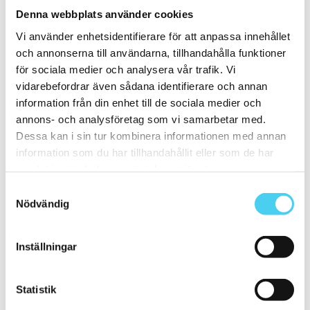
58x20 cm
(1)
Denna webbplats använder cookies
60x20 cm
(1)
ca 60x30 cm
(17)
Vi använder enhetsidentifierare för att anpassa innehållet
55x33.3 cm
(1)
och annonserna till användarna, tillhandahålla funktioner
60x30 cm
(16)
för sociala medier och analysera vår trafik. Vi
ca 60x60 cm
(1)
60x60 cm
(1)
vidarebefordrar även sådana identifierare och annan
information från din enhet till de sociala medier och
Yta
Välj önskad yta:
annons- och analysföretag som vi samarbetar med.
Dessa kan i sin tur kombinera informationen med annan
information som du har tillhandahållit eller som de har
Blank
(7)
Matt
(13)
samlat in när du har använt deras tjänster.
Slät
(17)
Samtyckesval
Strukturerad
(2)
Vågig
(1)
Nödvändig
Kant
Välj önskad kant på plattan:
Inställningar
Standard
(19)
Statistik
Rakskuren
(1)