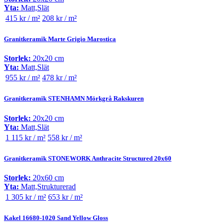
Yta:
Matt,Slät
415 kr / m²
208 kr / m²
Granitkeramik Marte Grigio Marostica
Storlek:
20x20 cm
Yta:
Matt,Slät
955 kr / m²
478 kr / m²
Granitkeramik STENHAMN Mörkgrå Rakskuren
Storlek:
20x20 cm
Yta:
Matt,Slät
1 115 kr / m²
558 kr / m²
Granitkeramik STONEWORK Anthracite Structured 20x60
Storlek:
20x60 cm
Yta:
Matt,Strukturerad
1 305 kr / m²
653 kr / m²
Kakel 16680-1020 Sand Yellow Gloss