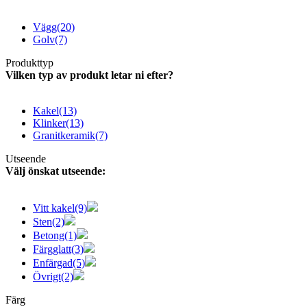
Vägg
(20)
Golv
(7)
Produkttyp
Vilken typ av produkt letar ni efter?
Kakel
(13)
Klinker
(13)
Granitkeramik
(7)
Utseende
Välj önskat utseende:
Vitt kakel
(9)
Sten
(2)
Betong
(1)
Färgglatt
(3)
Enfärgad
(5)
Övrigt
(2)
Färg