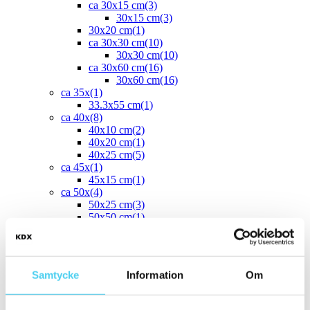
ca 30x15 cm
(3)
30x15 cm
(3)
30x20 cm
(1)
ca 30x30 cm
(10)
30x30 cm
(10)
ca 30x60 cm
(16)
30x60 cm
(16)
ca 35x
(1)
33.3x55 cm
(1)
ca 40x
(8)
40x10 cm
(2)
40x20 cm
(1)
40x25 cm
(5)
ca 45x
(1)
45x15 cm
(1)
ca 50x
(4)
50x25 cm
(3)
50x50 cm
(1)
Stora (60 - 120 cm)
(22)
ca 60x
(22)
ca 60x10 cm
(1)
60x10 cm
(1)
Samtycke
Information
Om
ca 60x15 cm
(1)
60x15 cm
(1)
ca 60x20 cm
(2)