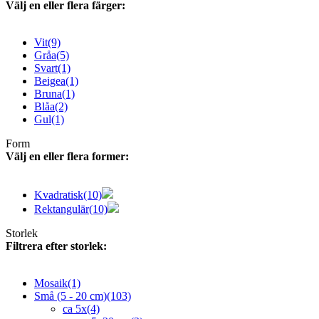
Välj en eller flera färger:
Vit
(9)
Gråa
(5)
Svart
(1)
Beigea
(1)
Bruna
(1)
Blåa
(2)
Gul
(1)
Form
Välj en eller flera former:
Kvadratisk
(10)
Rektangulär
(10)
Storlek
Filtrera efter storlek:
Mosaik
(1)
Små (5 - 20 cm)
(103)
ca 5x
(4)