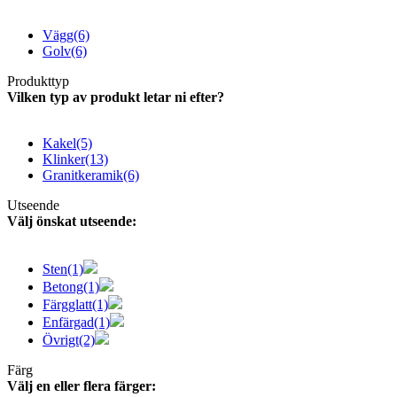
Vägg
(6)
Golv
(6)
Produkttyp
Vilken typ av produkt letar ni efter?
Kakel
(5)
Klinker
(13)
Granitkeramik
(6)
Utseende
Välj önskat utseende:
Sten
(1)
Betong
(1)
Färgglatt
(1)
Enfärgad
(1)
Övrigt
(2)
Färg
Välj en eller flera färger: