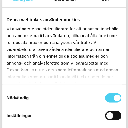
ca 10x30 cm
(1)
10x30 cm
(1)
ca 10x60 cm
(1)
10x60 cm
(1)
Denna webbplats använder cookies
ca 15x
(35)
ca 15x15 cm
(34)
Vi använder enhetsidentifierare för att anpassa innehållet
15x15 cm
(34)
och annonserna till användarna, tillhandahålla funktioner
ca 15x60 cm
(1)
15x60 cm
(1)
för sociala medier och analysera vår trafik. Vi
ca 20x
(6)
vidarebefordrar även sådana identifierare och annan
ca 20x20 cm
(5)
information från din enhet till de sociala medier och
20x20 cm
(5)
20x10 cm
(1)
annons- och analysföretag som vi samarbetar med.
Mellan (25 - 50 cm)
(19)
Dessa kan i sin tur kombinera informationen med annan
ca 30x
(19)
information som du har tillhandahållit eller som de har
ca 30x10 cm
(1)
30x10 cm
(1)
samlat in när du har använt deras tjänster.
ca 30x30 cm
(9)
Samtyckesval
30x30 cm
(9)
Nödvändig
ca 30x60 cm
(9)
30x60 cm
(9)
Stora (60 - 120 cm)
(12)
ca 60x
(12)
Inställningar
ca 60x10 cm
(1)
60x10 cm
(1)