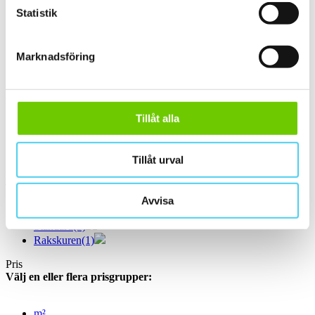
ca 60x15 cm
(1)
Statistik
60x15 cm
(1)
ca 60x30 cm
(9)
60x30 cm
(9)
ca 60x60 cm
(1)
Marknadsföring
60x60 cm
(1)
Yta
Välj önskad yta:
Tillåt alla
Matt
(6)
Slät
(6)
Tillåt urval
Kant
Välj önskad kant på plattan:
Avvisa
Standard
(5)
Rakskuren
(1)
Pris
Välj en eller flera prisgrupper:
m²