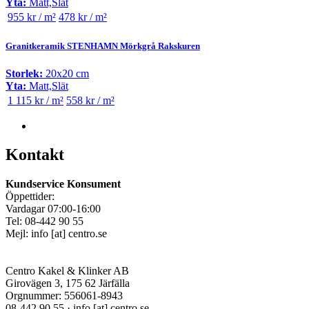
Yta:
Matt,Slät
955 kr / m²
478 kr / m²
Granitkeramik STENHAMN Mörkgrå Rakskuren
Storlek:
20x20 cm
Yta:
Matt,Slät
1 115 kr / m²
558 kr / m²
Kontakt
Kundservice Konsument
Öppettider:
Vardagar 07:00-16:00
Tel: 08-442 90 55
Mejl:
info
[at]
centro.se
Centro Kakel & Klinker AB
Girovägen 3, 175 62 Järfälla
Orgnummer: 556061-8943
08-442 90 55 ·
info
[at]
centro.se