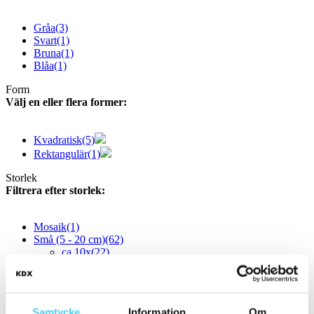
Gråa
(3)
Svart
(1)
Bruna
(1)
Blåa
(1)
Form
Välj en eller flera former:
Kvadratisk
(5)
Rektangulär
(1)
Storlek
Filtrera efter storlek:
Mosaik
(1)
Små (5 - 20 cm)
(62)
ca 10x
(22)
ca 10x10 cm
(19)
10x10 cm
(19)
ca 10x20 cm
(1)
10x20 cm
(1)
Samtycke
Information
Om