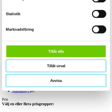
30x30 cm
(1)
ca 30x60 cm
(1)
30x60 cm
(1)
Statistik
Stora (60 - 120 cm)
(1)
ca 60x
(1)
ca 60x30 cm
(1)
Marknadsföring
59.5x29.5 cm
60x30 cm
(1)
Yta
Välj önskad yta:
Tillåt alla
Matt
(1)
Slät
(1)
Tillåt urval
Kant
Välj önskad kant på plattan:
Avvisa
Standard
(1)
Pris
Välj en eller flera prisgrupper: