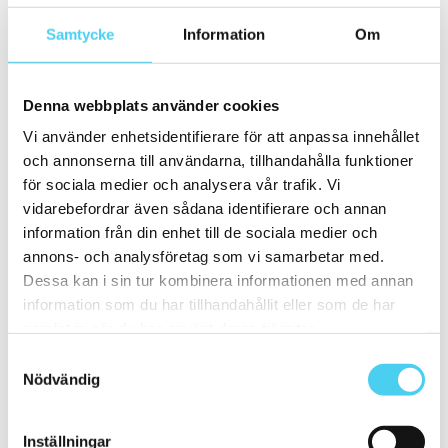
Blåa
(1)
Samtycke
Information
Om
Form
Välj en eller flera former:
Denna webbplats använder cookies
Kvadratisk
(1)
Vi använder enhetsidentifierare för att anpassa innehållet
Storlek
och annonserna till användarna, tillhandahålla funktioner
Filtrera efter storlek:
för sociala medier och analysera vår trafik. Vi
vidarebefordrar även sådana identifierare och annan
Små (5 - 20 cm)
(7)
information från din enhet till de sociala medier och
ca 10x
(4)
annons- och analysföretag som vi samarbetar med.
ca 10x10 cm
(4)
10x10 cm
(4)
Dessa kan i sin tur kombinera informationen med annan
ca 15x
(2)
information som du har tillhandahållit eller som de har
ca 15x15 cm
(2)
samlat in när du har använt deras tjänster.
15x15 cm
(2)
ca 20x
(1)
Samtyckesval
ca 20x20 cm
(1)
Nödvändig
20x20 cm
(1)
Mellan (25 - 50 cm)
(2)
ca 30x
(2)
ca 30x30 cm
(1)
Inställningar