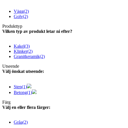
Vägg
(2)
Golv
(2)
Produkttyp
Vilken typ av produkt letar ni efter?
Kakel
(3)
Klinker
(2)
Granitkeramik
(2)
Utseende
Välj önskat utseende:
Sten
(1)
Betong
(1)
Färg
Välj en eller flera färger:
Gråa
(2)