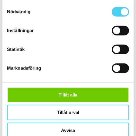
30x30 cm
(3)
Samtyckesval
ca 30x60 cm
(1)
Nödvändig
30x60 cm
(1)
Stora (60 - 120 cm)
(2)
ca 60x
(2)
Inställningar
ca 60x15 cm
(1)
60x15 cm
(1)
ca 60x30 cm
(1)
60x30 cm
(1)
Statistik
Yta
Välj önskad yta:
Marknadsföring
Matt
(2)
Slät
(2)
Kant
Tillåt alla
Välj önskad kant på plattan:
Tillåt urval
Standard
(1)
Rakskuren
(1)
Avvisa
Pris