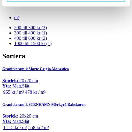
Välj en eller flera prisgrupper:
m²
200 till 300 kr
(3)
300 till 400 kr
(1)
400 till 600 kr
(2)
1000 till 1500 kr
(1)
Sortera
Granitkeramik Marte Grigio Marostica
Storlek:
20x20 cm
Yta:
Matt,Slät
955 kr / m²
478 kr / m²
Granitkeramik STENHAMN Mörkgrå Rakskuren
Storlek:
20x20 cm
Yta:
Matt,Slät
1 115 kr / m²
558 kr / m²