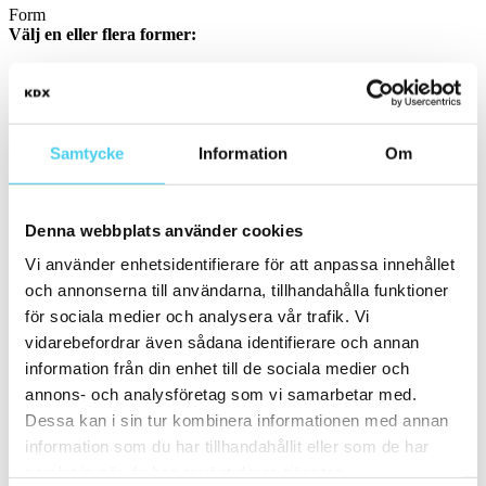
Form
Välj en eller flera former:
Kvadratisk
(2)
Storlek
Filtrera efter storlek:
Samtycke
Information
Om
Små (5 - 20 cm)
(20)
ca 10x
(6)
Denna webbplats använder cookies
ca 10x10 cm
(6)
Vi använder enhetsidentifierare för att anpassa innehållet
10x10 cm
(6)
ca 15x
(12)
och annonserna till användarna, tillhandahålla funktioner
ca 15x15 cm
(11)
för sociala medier och analysera vår trafik. Vi
15x15 cm
(11)
vidarebefordrar även sådana identifierare och annan
ca 15x60 cm
(1)
15x60 cm
(1)
information från din enhet till de sociala medier och
ca 20x
(2)
annons- och analysföretag som vi samarbetar med.
ca 20x20 cm
(2)
Dessa kan i sin tur kombinera informationen med annan
20x20 cm
(2)
Mellan (25 - 50 cm)
(4)
information som du har tillhandahållit eller som de har
ca 30x
(4)
samlat in när du har använt deras tjänster.
ca 30x30 cm
(3)