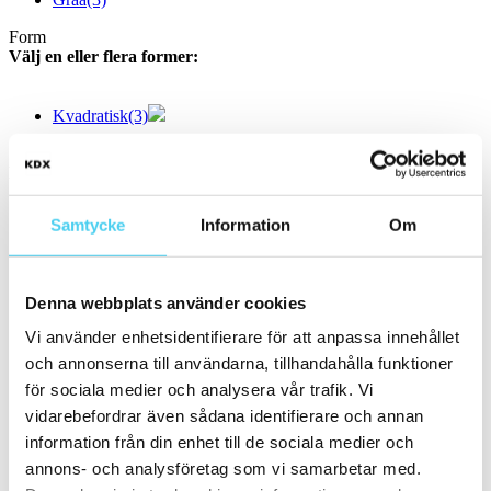
Form
Välj en eller flera former:
Kvadratisk
(3)
Storlek
Filtrera efter storlek:
Samtycke
Information
Om
Små (5 - 20 cm)
(40)
ca 10x
(14)
ca 10x10 cm
(13)
10x10 cm
(13)
Denna webbplats använder cookies
ca 10x60 cm
(1)
10x60 cm
(1)
Vi använder enhetsidentifierare för att anpassa innehållet
ca 15x
(23)
och annonserna till användarna, tillhandahålla funktioner
ca 15x15 cm
(22)
15x15 cm
(22)
för sociala medier och analysera vår trafik. Vi
ca 15x60 cm
(1)
vidarebefordrar även sådana identifierare och annan
15x60 cm
(1)
information från din enhet till de sociala medier och
ca 20x
(3)
ca 20x20 cm
(3)
annons- och analysföretag som vi samarbetar med.
20x20 cm
(3)