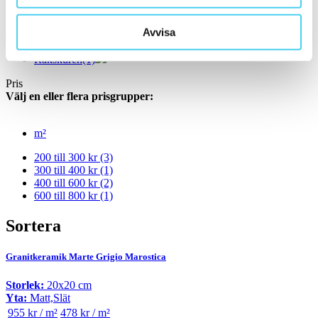
Välj önskad kant på plattan:
Avvisa
Standard
(2)
Rakskuren
(1)
Pris
Välj en eller flera prisgrupper:
m²
200 till 300 kr
(3)
300 till 400 kr
(1)
400 till 600 kr
(2)
600 till 800 kr
(1)
Sortera
Granitkeramik Marte Grigio Marostica
Storlek:
20x20 cm
Yta:
Matt,Slät
955 kr / m²
478 kr / m²