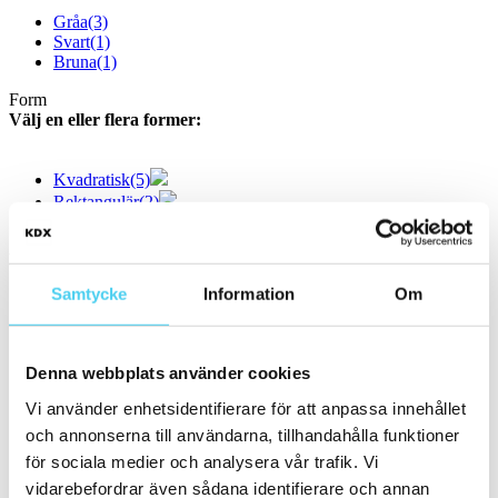
Gråa
(3)
Svart
(1)
Bruna
(1)
Form
Välj en eller flera former:
Kvadratisk
(5)
Rektangulär
(2)
Storlek
Filtrera efter storlek:
Samtycke
Information
Om
Små (5 - 20 cm)
(59)
ca 10x
(20)
ca 10x10 cm
(20)
Denna webbplats använder cookies
10x10 cm
(20)
ca 15x
(34)
Vi använder enhetsidentifierare för att anpassa innehållet
ca 15x15 cm
(34)
och annonserna till användarna, tillhandahålla funktioner
15x15 cm
(34)
ca 20x
(5)
för sociala medier och analysera vår trafik. Vi
ca 20x20 cm
(5)
vidarebefordrar även sådana identifierare och annan
20x20 cm
(5)