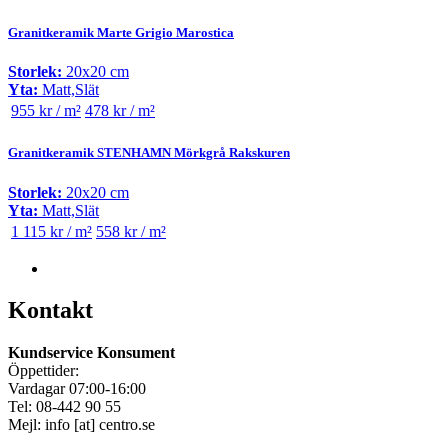
Granitkeramik Marte Grigio Marostica
Storlek:
20x20 cm
Yta:
Matt,Slät
955 kr / m²
478 kr / m²
Granitkeramik STENHAMN Mörkgrå Rakskuren
Storlek:
20x20 cm
Yta:
Matt,Slät
1 115 kr / m²
558 kr / m²
Kontakt
Kundservice Konsument
Öppettider:
Vardagar 07:00-16:00
Tel: 08-442 90 55
Mejl:
info
[at]
centro.se