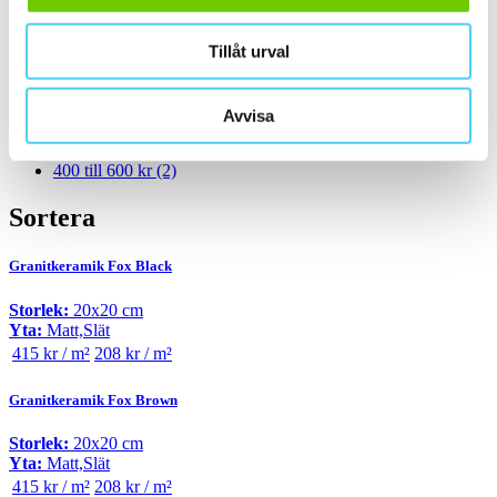
Pris
Välj en eller flera prisgrupper:
Tillåt urval
m²
Avvisa
200 till 300 kr
(2)
300 till 400 kr
(1)
400 till 600 kr
(2)
Sortera
Granitkeramik Fox Black
Storlek:
20x20 cm
Yta:
Matt,Slät
415 kr / m²
208 kr / m²
Granitkeramik Fox Brown
Storlek:
20x20 cm
Yta:
Matt,Slät
415 kr / m²
208 kr / m²