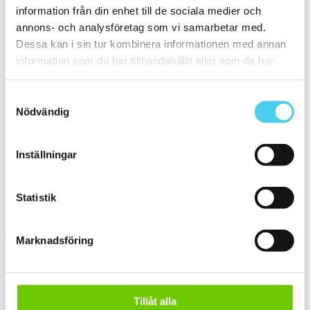
information från din enhet till de sociala medier och
Mellan (25 - 50 cm)
(10)
ca 30x
(9)
annons- och analysföretag som vi samarbetar med.
ca 30x30 cm
(9)
Dessa kan i sin tur kombinera informationen med annan
30x30 cm
(9)
information som du har tillhandahållit eller som de har
ca 50x
(1)
50x50 cm
(1)
samlat in när du har använt deras tjänster.
Stora (60 - 120 cm)
(1)
Samtyckesval
ca 60x
(1)
Nödvändig
ca 60x60 cm
(1)
60x60 cm
(1)
Yta
Inställningar
Välj önskad yta:
Matt
(5)
Statistik
Slät
(5)
Kant
Marknadsföring
Välj önskad kant på plattan:
Standard
(4)
Rakskuren
(1)
Tillåt alla