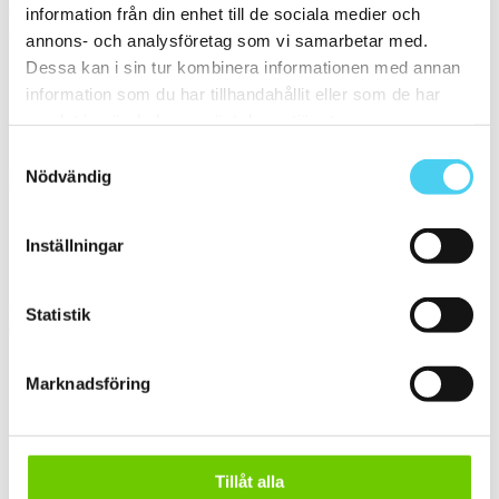
information från din enhet till de sociala medier och
Yta
Välj önskad yta:
annons- och analysföretag som vi samarbetar med.
Dessa kan i sin tur kombinera informationen med annan
information som du har tillhandahållit eller som de har
Matt
(11)
Slät
(10)
samlat in när du har använt deras tjänster.
Strukturerad
(1)
Samtyckesval
Kant
Nödvändig
Välj önskad kant på plattan:
Inställningar
Standard
(6)
Rakskuren
(5)
Statistik
Pris
Välj en eller flera prisgrupper:
Marknadsföring
m²
200 till 300 kr
(3)
300 till 400 kr
(4)
400 till 600 kr
(3)
Tillåt alla
600 till 800 kr
(1)