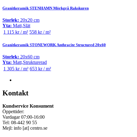
Granitkeramik STENHAMN Mörkgrå Rakskuren
Storlek:
20x20 cm
Yta:
Matt,Slät
1 115 kr / m²
558 kr / m²
Granitkeramik STONEWORK Anthracite Structured 20x60
Storlek:
20x60 cm
Yta:
Matt,Strukturerad
1 305 kr / m²
653 kr / m²
Kontakt
Kundservice Konsument
Öppettider:
Vardagar 07:00-16:00
Tel: 08-442 90 55
Mejl:
info
[at]
centro.se