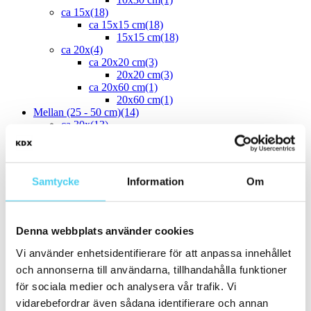
ca 15x
(18)
ca 15x15 cm
(18)
15x15 cm
(18)
ca 20x
(4)
ca 20x20 cm
(3)
20x20 cm
(3)
ca 20x60 cm
(1)
20x60 cm
(1)
Mellan (25 - 50 cm)
(14)
ca 30x
(13)
ca 30x10 cm
(1)
30x10 cm
(1)
ca 30x30 cm
(5)
30x30 cm
(5)
Samtycke
Information
Om
ca 30x60 cm
(7)
30x60 cm
(7)
ca 50x
(1)
50x50 cm
(1)
Denna webbplats använder cookies
Stora (60 - 120 cm)
(8)
ca 60x
(8)
Vi använder enhetsidentifierare för att anpassa innehållet
ca 60x20 cm
(1)
och annonserna till användarna, tillhandahålla funktioner
60x20 cm
(1)
för sociala medier och analysera vår trafik. Vi
ca 60x30 cm
(7)
60x30 cm
(7)
vidarebefordrar även sådana identifierare och annan