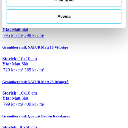
459 kr / m²
230 kr / m²
Granitkeramik Metro Light Grey
Avvisa
Storlek:
15x15 cm
Yta:
Matt,Slät
795 kr / m²
398 kr / m²
Granitkeramik NATUR Matt 10 Vitbeige
Storlek:
10x10 cm
Yta:
Matt,Slät
729 kr / m²
365 kr / m²
Granitkeramik NATUR Matt 25 Brungrå
Storlek:
10x10 cm
Yta:
Matt,Slät
799 kr / m²
400 kr / m²
Granitkeramik Quarzit Brown Rakskuren
Storlek:
30x60 cm