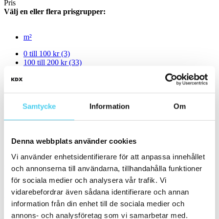
Pris
Välj en eller flera prisgrupper:
m²
0 till 100 kr
(3)
100 till 200 kr
(33)
200 till 300 kr
(37)
300 till 400 kr
(33)
400 till 600 kr
(44)
600 till 800 kr
(17)
Samtycke
Information
Om
800 till 1000 kr
(16)
1000 till 1500 kr
(9)
1500 till 2000 kr
(1)
Denna webbplats använder cookies
Sortera
Vi använder enhetsidentifierare för att anpassa innehållet
Granitkeramik CENTRO Carrara Exklusiv Blank
och annonserna till användarna, tillhandahålla funktioner
för sociala medier och analysera vår trafik. Vi
Storlek:
30x60 cm
vidarebefordrar även sådana identifierare och annan
Yta:
Blank,Slät
information från din enhet till de sociala medier och
2 499 kr / m²
1 250 kr / m²
annons- och analysföretag som vi samarbetar med.