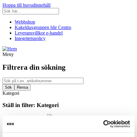
Hoppa till huvudinnehåll
Webbshop
Kakeldaxgruppen blir Centro
Leveransvillkor e-handel
Integritetspolicy
Meny
Filtrera din sökning
Kategori
Ställ in filter:
Kategori
Kakel & Klinker
Utrymme
Filtrera efter utrymme: