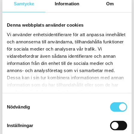
Samtycke
Information
Om
Kök
Färg
Denna webbplats använder cookies
Välj en eller flera färger:
Vi använder enhetsidentifierare för att anpassa innehållet
och annonserna till användarna, tillhandahålla funktioner
0
för sociala medier och analysera vår trafik. Vi
Serie
vidarebefordrar även sådana identifierare och annan
information från din enhet till de sociala medier och
Filtrera på en Serie
annons- och analysföretag som vi samarbetar med.
Välj en eller flera serier:
Dessa kan i sin tur kombinera informationen med annan
information som du har tillhandahållit eller som de har
samlat in när du har använt deras tjänster.
Kho Liang
Samtyckesval
Sortera
Nödvändig
Tyvärr gav sökningen inget resultat. Välj gärna en kategori nedan
eller gör om din sökning.
Inställningar