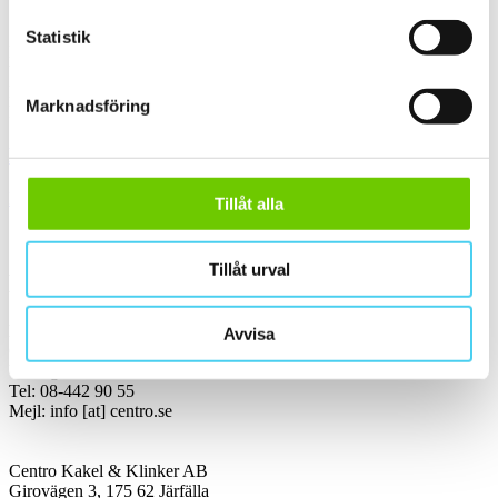
Webbshop
Statistik
Handla kakel, och klinker online. I vår webbshop outlet hittar ni ett
brett utbud till riktigt bra priser.
Med över 30 år i branschen är vi experter på allt inom kakel och
Marknadsföring
klinker.
Kakel & klinker
Kakel, klinker, mosaik och granitkeramik →
Tillåt alla
Tillåt urval
Kontakt
Kundservice Konsument
Avvisa
Öppettider:
Vardagar 07:00-16:00
Tel: 08-442 90 55
Mejl:
info
[at]
centro.se
Centro Kakel & Klinker AB
Girovägen 3, 175 62 Järfälla