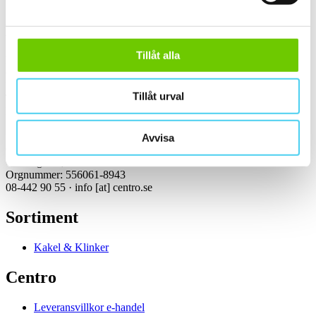
Kontakt
Tillåt alla
Kundservice Konsument
Öppettider:
Vardagar 07:00-16:00
Tillåt urval
Tel: 08-442 90 55
Mejl:
info
[at]
centro.se
Avvisa
Centro Kakel & Klinker AB
Girovägen 3, 175 62 Järfälla
Orgnummer: 556061-8943
08-442 90 55 ·
info
[at]
centro.se
Sortiment
Kakel & Klinker
Centro
Leveransvillkor e-handel