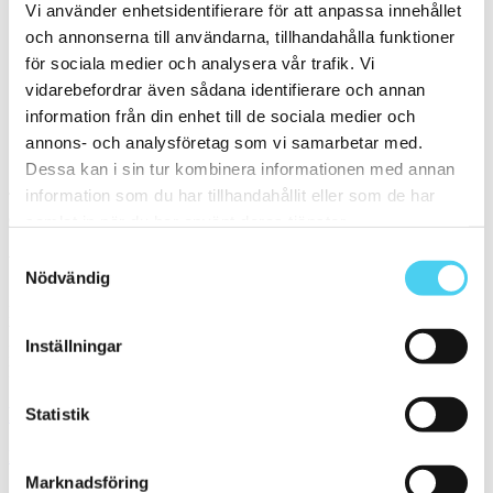
Vi använder enhetsidentifierare för att anpassa innehållet
och annonserna till användarna, tillhandahålla funktioner
Sten
(3)
för sociala medier och analysera vår trafik. Vi
Mönstrad
vidarebefordrar även sådana identifierare och annan
st
information från din enhet till de sociala medier och
annons- och analysföretag som vi samarbetar med.
Sortera
Dessa kan i sin tur kombinera informationen med annan
information som du har tillhandahållit eller som de har
Tyvärr gav sökningen inget resultat. Välj gärna en kategori nedan
eller gör om din sökning.
samlat in när du har använt deras tjänster.
Samtyckesval
Webbshop
Nödvändig
Handla kakel, och klinker online. I vår webbshop outlet hittar ni ett
brett utbud till riktigt bra priser.
Inställningar
Med över 30 år i branschen är vi experter på allt inom kakel och
klinker.
Kakel & klinker
Statistik
Kakel, klinker, mosaik och granitkeramik →
Marknadsföring