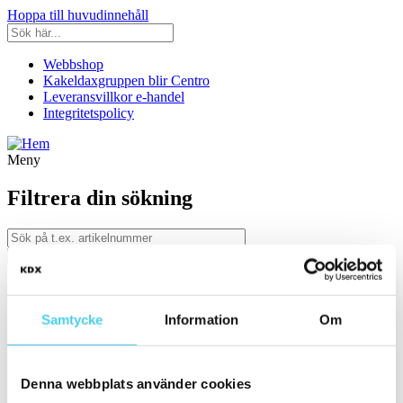
Hoppa till huvudinnehåll
Webbshop
Kakeldaxgruppen blir Centro
Leveransvillkor e-handel
Integritetspolicy
Meny
Filtrera din sökning
Kategori
Ställ in filter:
Kategori
Samtycke
Information
Om
Kakel & Klinker
Utseende
Denna webbplats använder cookies
Välj önskat utseende: