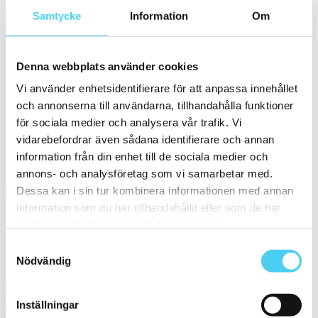
Samtycke
Information
Om
Vitt kakel
(21)
Sten
(18)
Betong
(9)
Denna webbplats använder cookies
Terrazzo
(3)
Mönstrad
Vi använder enhetsidentifierare för att anpassa innehållet
Metallisk
(2)
och annonserna till användarna, tillhandahålla funktioner
Färgglatt
(10)
för sociala medier och analysera vår trafik. Vi
Enfärgad
(30)
vidarebefordrar även sådana identifierare och annan
Terrakotta
(1)
information från din enhet till de sociala medier och
Övrigt
(69)
annons- och analysföretag som vi samarbetar med.
Storlek
Dessa kan i sin tur kombinera informationen med annan
Filtrera efter storlek:
information som du har tillhandahållit eller som de har
samlat in när du har använt deras tjänster.
Små (5 - 20 cm)
Samtyckesval
Sortera
Nödvändig
Tyvärr gav sökningen inget resultat. Välj gärna en kategori nedan
eller gör om din sökning.
Inställningar