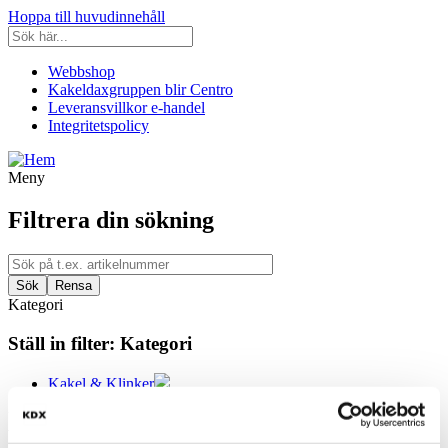
Hoppa till huvudinnehåll
Webbshop
Kakeldaxgruppen blir Centro
Leveransvillkor e-handel
Integritetspolicy
Meny
Filtrera din sökning
Kategori
Ställ in filter:
Kategori
Kakel & Klinker
Utseende
Välj önskat utseende: