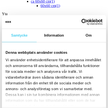
ca 60x60 cm
(1)
60x60 cm
(1)
Yta
Välj önskad yta:
Blank
(31)
Samtycke
Matt
(155)
Information
Om
Slät
(176)
Strukturerad
(7)
Polerad
(2)
Denna webbplats använder cookies
Vågig
(5)
Vi använder enhetsidentifierare för att anpassa innehållet
Kant
Välj önskad kant på plattan:
och annonserna till användarna, tillhandahålla funktioner
för sociala medier och analysera vår trafik. Vi
vidarebefordrar även sådana identifierare och annan
Standard
(154)
Rakskuren
(32)
information från din enhet till de sociala medier och
Ojämn
(2)
annons- och analysföretag som vi samarbetar med.
Dessa kan i sin tur kombinera informationen med annan
Pris
Välj en eller flera prisgrupper:
information som du har tillhandahållit eller som de har
samlat in när du har använt deras tjänster.