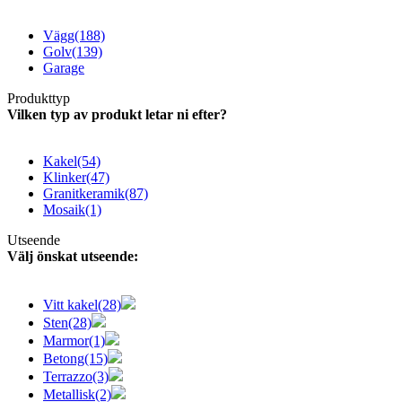
Vägg
(188)
Golv
(139)
Garage
Produkttyp
Vilken typ av produkt letar ni efter?
Kakel
(54)
Klinker
(47)
Granitkeramik
(87)
Mosaik
(1)
Utseende
Välj önskat utseende:
Vitt kakel
(28)
Sten
(28)
Marmor
(1)
Betong
(15)
Terrazzo
(3)
Metallisk
(2)