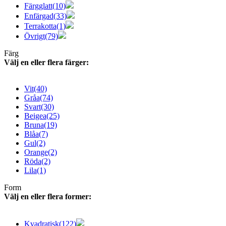
Färgglatt
(10)
Enfärgad
(33)
Terrakotta
(1)
Övrigt
(79)
Färg
Välj en eller flera färger:
Vit
(40)
Gråa
(74)
Svart
(30)
Beigea
(25)
Bruna
(19)
Blåa
(7)
Gul
(2)
Orange
(2)
Röda
(2)
Lila
(1)
Form
Välj en eller flera former:
Kvadratisk
(122)