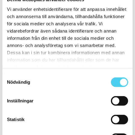
Filtrera på en Serie
Vi använder enhetsidentifierare för att anpassa innehållet
och annonserna till användarna, tillhandahålla funktioner
Välj en eller flera serier:
för sociala medier och analysera vår trafik. Vi
vidarebefordrar även sådana identifierare och annan
Nordhem - Almenäs
information från din enhet till de sociala medier och
Tapwell - Level
annons- och analysföretag som vi samarbetar med.
Dessa kan i sin tur kombinera informationen med annan
Sortera
information som du har tillhandahållit eller som de har
samlat in när du har använt deras tjänster.
Tyvärr gav sökningen inget resultat. Välj gärna en kategori nedan
eller gör om din sökning.
Samtyckesval
Nödvändig
Webbshop
Handla kakel, och klinker online. I vår webbshop outlet hittar ni ett
Inställningar
brett utbud till riktigt bra priser.
Med över 30 år i branschen är vi experter på allt inom kakel och
klinker.
Statistik
Kakel & klinker