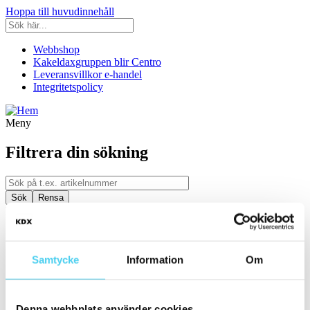
Hoppa till huvudinnehåll
Webbshop
Kakeldaxgruppen blir Centro
Leveransvillkor e-handel
Integritetspolicy
Meny
Filtrera din sökning
Kategori
Ställ in filter:
Kategori
Samtycke
Information
Om
Kakel & Klinker
Badrumsinredning
Serie
Denna webbplats använder cookies