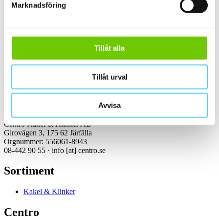
Kakel, klinker, mosaik och granitkeramik →
Marknadsföring
Kontakt
Tillåt alla
Kundservice Konsument
Öppettider:
Tillåt urval
Vardagar 07:00-16:00
Tel: 08-442 90 55
Mejl:
info
[at]
centro.se
Avvisa
Centro Kakel & Klinker AB
Girovägen 3, 175 62 Järfälla
Orgnummer: 556061-8943
08-442 90 55 ·
info
[at]
centro.se
Sortiment
Kakel & Klinker
Centro